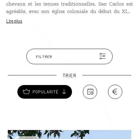
chevaux et les tenues traditionnelles. San Carlos est
agréable, avec son église coloniale du début du XIXe
siècle et un musée des civilisations préhispaniques,
Lire plus
offrant une présentation plutôt exhaustive de l’histoire
et des coutumes des indiens Calchaquies, présents dans
la région depuis le XIe siècle.
FILTRER
TRIER
POPULARITÉ