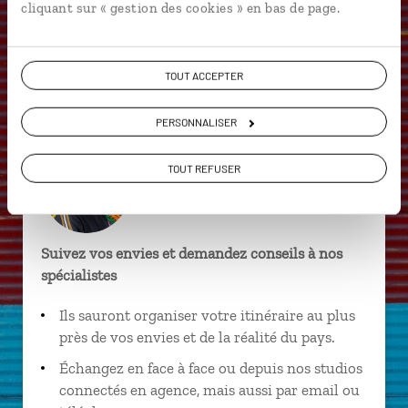
cliquant sur « gestion des cookies » en bas de page.
4x4
Andes
Buenos Aires
Altiplano
Angastaco
Barrio Bellavista
Cachi
TOUT ACCEPTER
Chicoana
Désert
Altiplano
PERSONNALISER
TOUT REFUSER
Ludovic,
spécialiste Argentine
Suivez vos envies et demandez conseils à nos
spécialistes
Ils sauront organiser votre itinéraire au plus
près de vos envies et de la réalité du pays.
Échangez en face à face ou depuis nos studios
connectés en agence, mais aussi par email ou