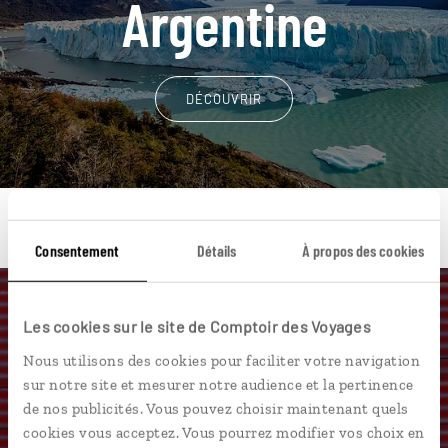
Argentine
DÉCOUVRIR
Consentement
Détails
À propos des cookies
Une envie de voyage
Les cookies sur le site de Comptoir des Voyages
Nous utilisons des cookies pour faciliter votre navigation
particulière ?
sur notre site et mesurer notre audience et la pertinence
de nos publicités. Vous pouvez choisir maintenant quels
cookies vous acceptez. Vous pourrez modifier vos choix en