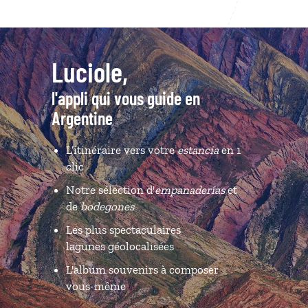
Luciole,
l'appli qui vous guide en
Argentine
L’itinéraire vers votre
estancia
en 1
clic
Notre sélection d'
empanaderías
et
de
bodegones
Les plus spectaculaires
lagunes géolocalisées
L'album souvenirs à composer
vous-même