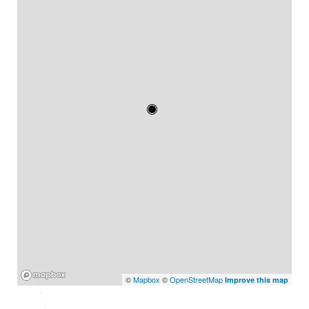
Mapbox
©
Mapbox
©
OpenStreetMap
Improve this map