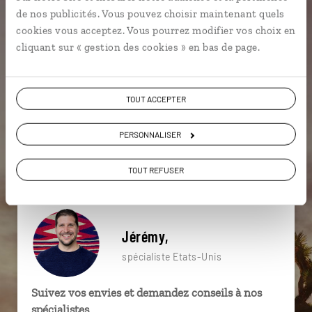
particulière ?
de nos publicités. Vous pouvez choisir maintenant quels
cookies vous acceptez. Vous pourrez modifier vos choix en
cliquant sur « gestion des cookies » en bas de page.
Arizona
Californie
Désert de Sonora
TOUT ACCEPTER
Albuquerque
Bandelier
Canyon de Chelly
Antelope Canyon
Bryce Canyon
Far West
PERSONNALISER
Bisbee
TOUT REFUSER
Jérémy,
spécialiste Etats-Unis
Suivez vos envies et demandez conseils à nos
spécialistes