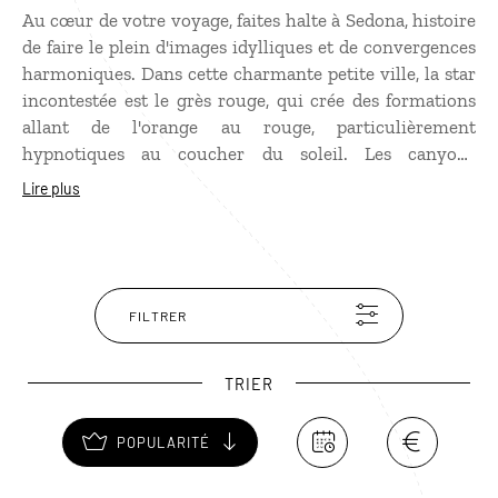
Au cœur de votre voyage, faites halte à Sedona, histoire
de faire le plein d'images idylliques et de convergences
harmoniques. Dans cette charmante petite ville, la star
incontestée est le grès rouge, qui crée des formations
allant de l'orange au rouge, particulièrement
hypnotiques au coucher du soleil. Les canyons
alentours offrent eux-aussi des paysages d'une beauté
Lire plus
rare. Mais cette bourgade-oasis en plein désert
d'Arizona est également considérée comme la capitale
du
new age
aux États-Unis. On y vient pour restaurer
son aura ou rééquilibrer ses chakras, grâce à la
présence de vortex (spirales d'énergie tellurique)
FILTRER
particulièrement actifs dans le secteur. Pour les
trouver, rien de plus facile, l'office de tourisme délivre
TRIER
une carte sur laquelle ils sont signalés. Et pour les
simples contemplatifs, ceux qui se contenteront d'une
POPULARITÉ
randonnée « ordinaire » dans un paysage
« extraordinaire », Sedona offre de belles découvertes :