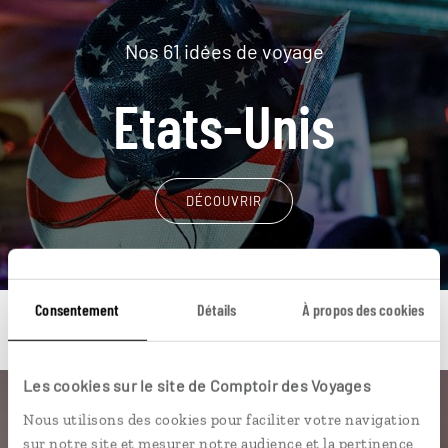
Nos 61 idées de voyage
Etats-Unis
DÉCOUVRIR
Consentement
Détails
À propos des cookies
Les cookies sur le site de Comptoir des Voyages
Une envie de voyage
Nous utilisons des cookies pour faciliter votre navigation
sur notre site et mesurer notre audience et la pertinence