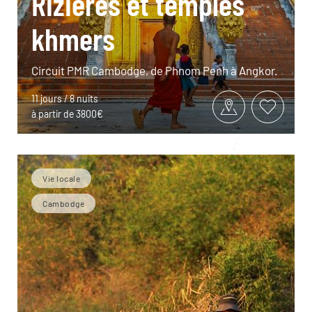
Rizières et temples
khmers
Circuit PMR Cambodge, de Phnom Penh à Angkor.
11 jours / 8 nuits
à partir de 3800€
Vie locale
Cambodge