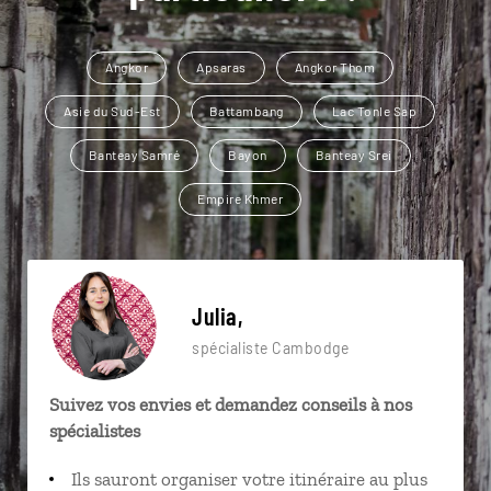
Angkor
Apsaras
Angkor Thom
Asie du Sud-Est
Battambang
Lac Tonle Sap
Banteay Samré
Bayon
Banteay Srei
Empire Khmer
Julia,
spécialiste Cambodge
Suivez vos envies et demandez conseils à nos
spécialistes
Ils sauront organiser votre itinéraire au plus