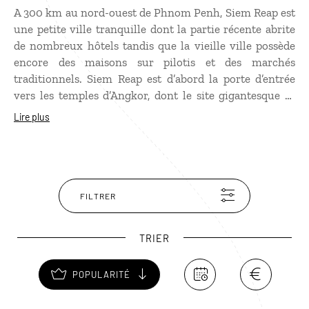
A 300 km au nord-ouest de Phnom Penh, Siem Reap est
une petite ville tranquille dont la partie récente abrite
de nombreux hôtels tandis que la vieille ville possède
encore des maisons sur pilotis et des marchés
traditionnels. Siem Reap est d’abord la porte d’entrée
vers les temples d’Angkor, dont le site gigantesque se
trouve à seulement quelques kilomètres. La ville est
Lire plus
également très proche du lac Tonlé Sap. C’est donc à
partir de Siem Reap que l’on organise des balades en
bateau sur le lac à la découverte des villages flottants
de pêcheurs.
FILTRER
TRIER
POPULARITÉ