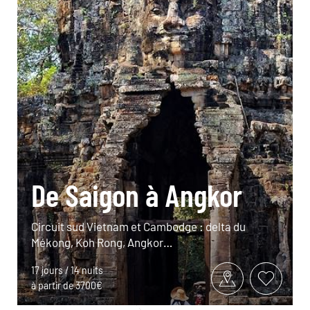
De Saigon à Angkor
Circuit sud Vietnam et Cambodge : delta du
Mékong, Koh Rong, Angkor…
17 jours / 14 nuits
à partir de 3700€