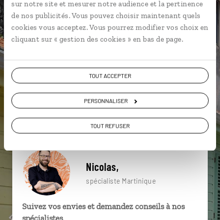
sur notre site et mesurer notre audience et la pertinence
particulière ?
de nos publicités. Vous pouvez choisir maintenant quels
cookies vous acceptez. Vous pourrez modifier vos choix en
cliquant sur « gestion des cookies » en bas de page.
Caraïbes
Sud Caraïbe
Tartane
Anse Dufour et Anse Noire
Château Dubuc
TOUT ACCEPTER
La Trinité
Cachot de Cyparis
Fonds Blancs
PERSONNALISER
Grande Anse des Salines
Presqu'île de la Caravelle
TOUT REFUSER
Nicolas,
spécialiste Martinique
Suivez vos envies et demandez conseils à nos
spécialistes