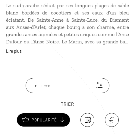
Le sud caraïbe séduit par ses longues plages de sable
blanc bordées de cocotiers et ses eaux d’un bleu
éclatant. De Sainte-Anne à Sainte-Luce, du Diamant
aux Anses-d’Arlet, chaque bourg a son charme, entre
grandes anses animées et petites criques comme l’Anse
Dufour ou l’Anse Noire. Le Marin, avec sa grande baie
protégée et sa marina, est un point de départ privilégié
Lire plus
pour prendre le large. La région dévoile aussi un riche
héritage à travers la Savane des Esclaves, la Maison de
la Canne, le musée de la Pagerie et les distilleries
réputées comme Trois Rivières et La Mauny.
FILTRER
TRIER
POPULARITÉ