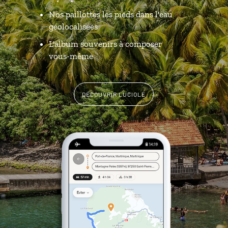
Nos paillottes les pieds dans l'eau
géolocalisées
L'album souvenirs à composer
vous-même
DÉCOUVRIR LUCIOLE