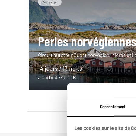
Norvège
Perles norvégienne
Circuit autotour Ouest norvégien : fjords et î
14 jours / 13 nuits
à partir de 4500€
Consentement
Les cookies sur le site de 