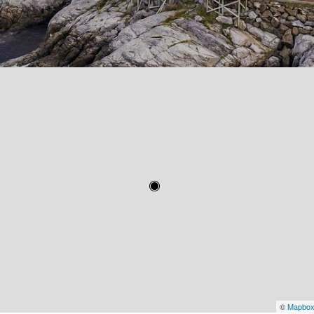
©
Mapbo