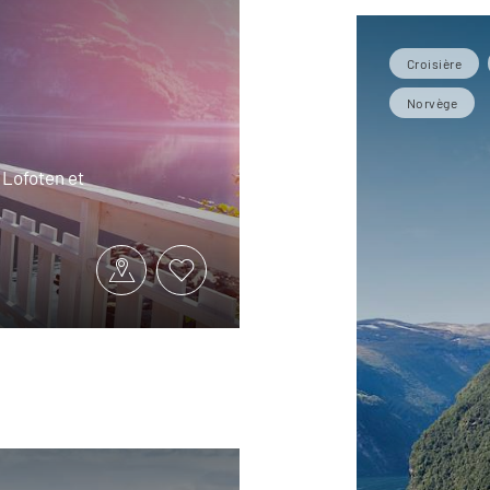
Croisière
Norvège
 Lofoten et