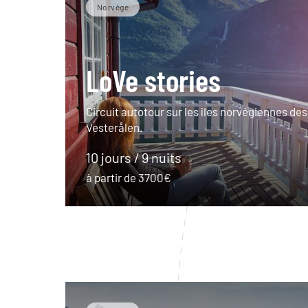
Norvège
LoVe stories
Circuit autotour sur les îles norvégiennes des
Vesterålen.
10 jours / 9 nuits
à partir de 3700€