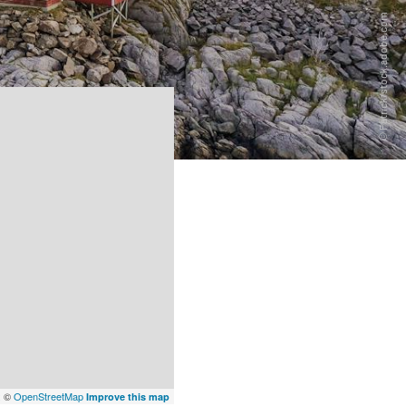
x
©
OpenStreetMap
Improve this map