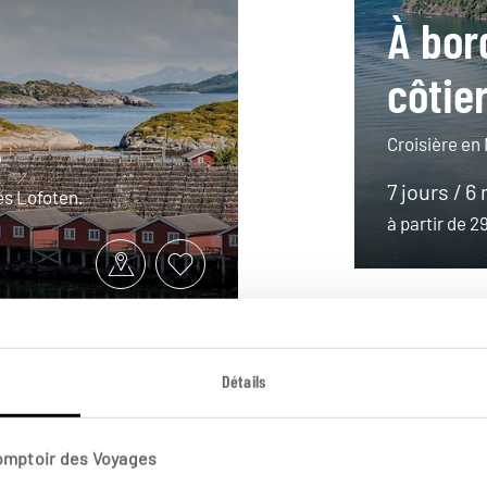
À bor
côtie
s
Croisière en
7 jours / 6 
les Lofoten.
à partir de 
Détails
Comptoir des Voyages