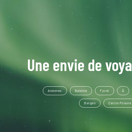
Une envie de voya
Andenes
Baleine
Fjord
Å
Bergen
Cercle Polaire