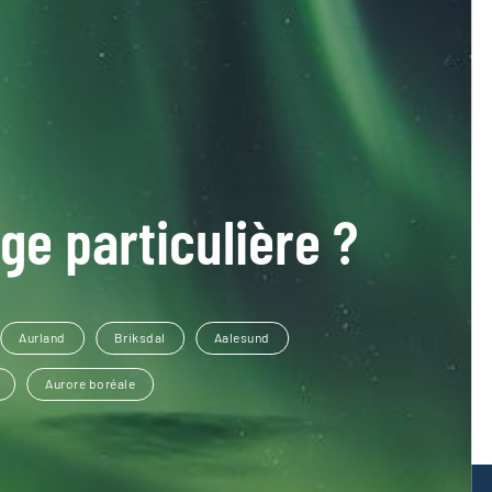
ge particulière ?
Aurland
Briksdal
Aalesund
Aurore boréale