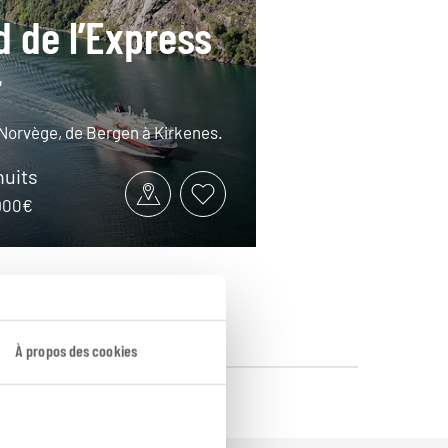
d de l’Express
r
 Norvège, de Bergen à Kirkenes.
nuits
2900€
À propos des cookies