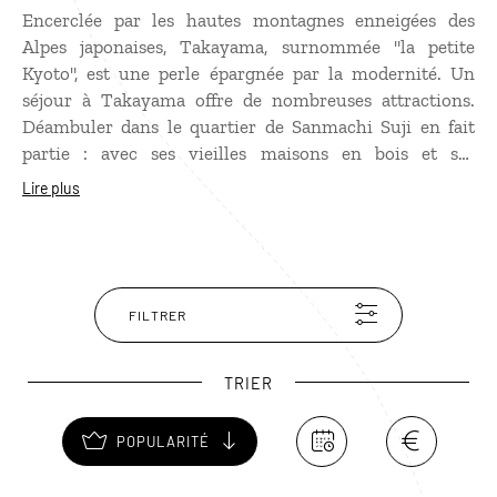
Encerclée par les hautes montagnes enneigées des
Alpes japonaises, Takayama, surnommée "la petite
Kyoto", est une perle épargnée par la modernité. Un
séjour à Takayama offre de nombreuses attractions.
Déambuler dans le quartier de Sanmachi Suji en fait
partie : avec ses vieilles maisons en bois et ses
nombreuses brasseries, il n’a pratiquement pas changé
Lire plus
depuis trois siècles ! De nombreux musées d’artisanat
sont concentrés dans ce quartier. La cuisine san-saï, à
base de légumes sauvages, est l’autre grande
particularité de Takayama. Faites un tour aux fameux
"marchés du matin" où les femmes des fermiers locaux
FILTRER
viennent vendre leurs produits frais. On peut déguster
de délicieux plats sur le pouce.
TRIER
POPULARITÉ