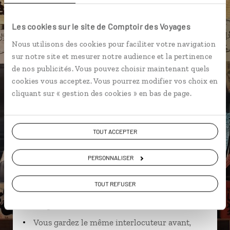
Geisha
Gion
Château de Nijo-jo
Les cookies sur le site de Comptoir des Voyages
Nous utilisons des cookies pour faciliter votre navigation
sur notre site et mesurer notre audience et la pertinence
Clothilde,
de nos publicités. Vous pouvez choisir maintenant quels
cookies vous acceptez. Vous pourrez modifier vos choix en
spécialiste Japon
Lire son interview
cliquant sur « gestion des cookies » en bas de page.
Suivez vos envies et demandez conseils à nos
spécialistes
TOUT ACCEPTER
Ils sauront organiser votre itinéraire au plus
PERSONNALISER
près de vos envies et de la réalité du pays.
Échangez en face à face ou depuis nos studios
TOUT REFUSER
connectés en agence, mais aussi par email ou
téléphone.
Vous gardez le même interlocuteur avant,