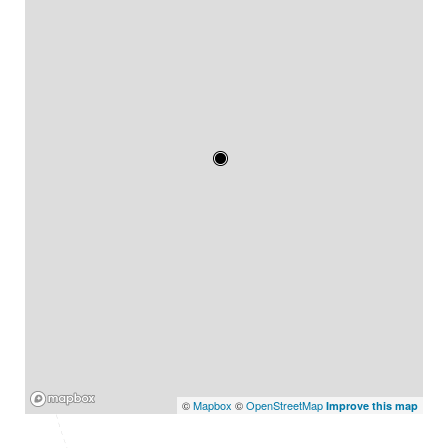
Mapbox
©
Mapbox
©
OpenStreetMap
Improve this map