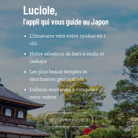
Luciole,
l'appli qui vous guide au Japon
L’itinéraire vers votre
ryokan
en 1
clic
Notre sélection de bars à sushi et
isakaya
Les plus beaux temples et
sanctuaires géolocalisés
L'album souvenirs à composer
vous-même
DÉCOUVRIR LUCIOLE