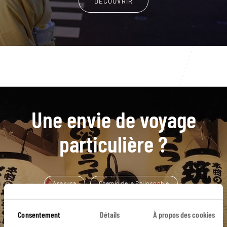
DÉCOUVRIR
Une envie de voyage
particulière ?
Asakusa
Chemin de la Philosophie
Forêt de bambous d'Arashiyama
Ginkaku-ji
Consentement
Détails
À propos des cookies
Gorges de Kurobe
Cérémonie du thé
Cosplay