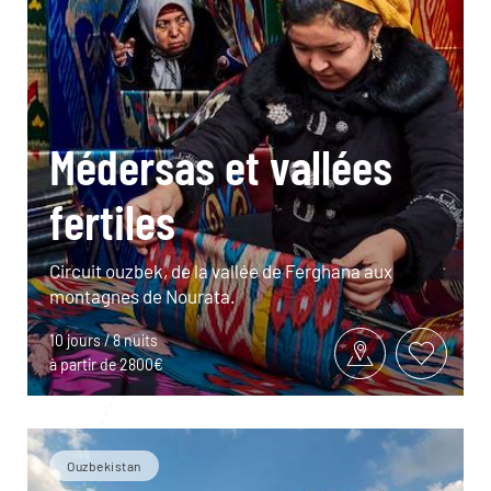
Médersas et vallées
fertiles
Circuit ouzbek, de la vallée de Ferghana aux
montagnes de Nourata.
10 jours / 8 nuits
à partir de 2800€
Ouzbekistan