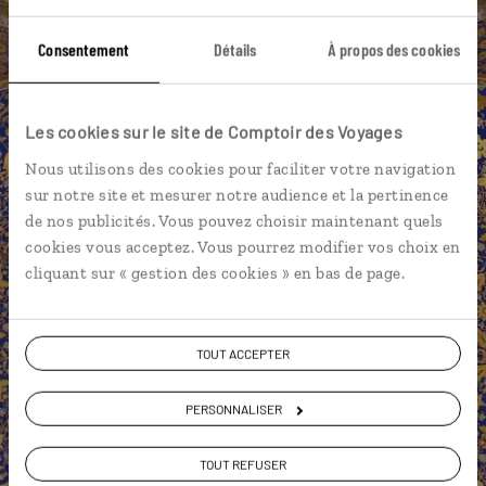
Afrasiab
Boukhara
Citadelle Ark
Consentement
Détails
À propos des cookies
Asie centrale
Empire des Timourides
Kokand
Citadelle Itchan Kala
Khiva
Noukous
Les cookies sur le site de Comptoir des Voyages
Asie centrale
Nous utilisons des cookies pour faciliter votre navigation
sur notre site et mesurer notre audience et la pertinence
de nos publicités. Vous pouvez choisir maintenant quels
cookies vous acceptez. Vous pourrez modifier vos choix en
cliquant sur « gestion des cookies » en bas de page.
Grégory,
spécialiste Ouzbekistan
TOUT ACCEPTER
Suivez vos envies et demandez conseils à nos
spécialistes
PERSONNALISER
Ils sauront organiser votre itinéraire au plus
TOUT REFUSER
près de vos envies et de la réalité du pays.