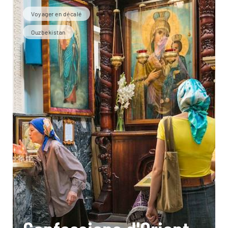
Voyager en décalé
Ouzbekistan