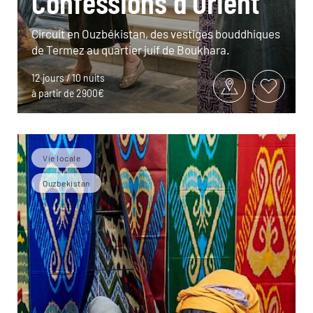
Confessions d'Orient
Circuit en Ouzbékistan, des vestiges bouddhiques
de Termez au quartier juif de Boukhara.
12 jours / 10 nuits
à partir de 2900€
Vie locale
Ouzbekistan