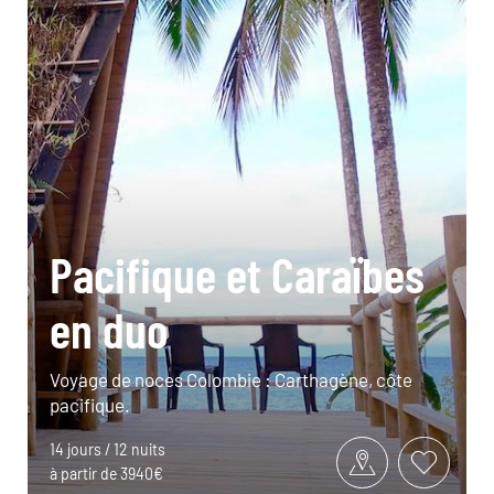
Pacifique et Caraïbes
en duo
Voyage de noces Colombie : Carthagène, côte
pacifique.
14 jours / 12 nuits
à partir de 3940€