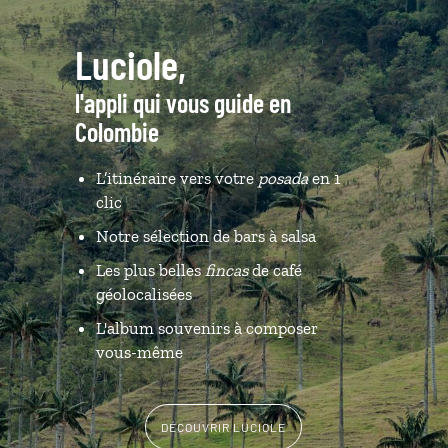
Luciole,
l'appli qui vous guide en
Colombie
L’itinéraire vers votre
posada
en 1
clic
Notre sélection de bars à salsa
Les plus belles
fincas
de café
géolocalisées
L'album souvenirs à composer
vous-même
DÉCOUVRIR LUCIOLE