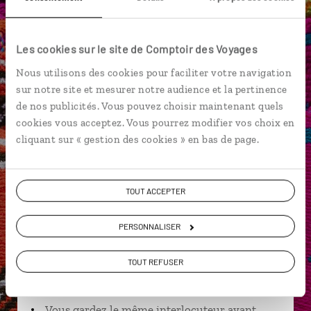
Château de San Felipe de Barajas
La Boquilla
Comuna 13
Medellin
Musée Botero
Cali
Les cookies sur le site de Comptoir des Voyages
Nous utilisons des cookies pour faciliter votre navigation
sur notre site et mesurer notre audience et la pertinence
de nos publicités. Vous pouvez choisir maintenant quels
Cédric,
cookies vous acceptez. Vous pourrez modifier vos choix en
spécialiste Colombie
cliquant sur « gestion des cookies » en bas de page.
Suivez vos envies et demandez conseils à nos
spécialistes
TOUT ACCEPTER
Ils sauront organiser votre itinéraire au plus
PERSONNALISER
près de vos envies et de la réalité du pays.
Échangez en face à face ou depuis nos studios
TOUT REFUSER
connectés en agence, mais aussi par email ou
téléphone.
Vous gardez le même interlocuteur avant,