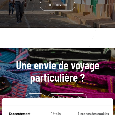
DÉCOUVRIR
Une envie de voyage
particulière ?
Bogota
Carthagène des Indes
Désert de la Tatacoa
Bahia Hondita
Consentement
Détails
À propos des cookies