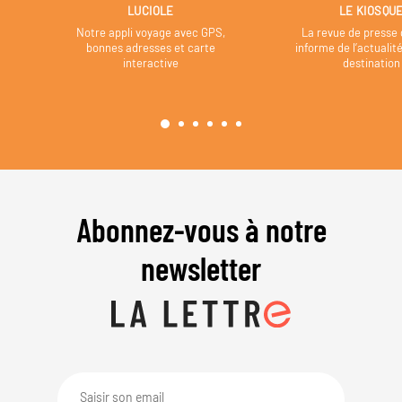
LUCIOLE
LE KIOSQU
Notre appli voyage avec GPS,
La revue de presse 
bonnes adresses et carte
informe de l’actualit
interactive
destination
Abonnez-vous à notre
newsletter