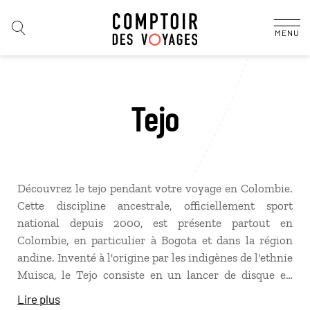
MENU
Tejo
Découvrez le tejo pendant votre
voyage en Colombie
.
Cette discipline ancestrale, officiellement sport
national depuis 2000, est présente partout en
Colombie, en particulier à Bogota et dans la région
andine. Inventé à l'origine par les indigènes de l'ethnie
Muisca, le Tejo consiste en un lancer de disque en
métal pour atteindre un tube entouré d’explosifs. Le
Lire plus
but du jeu est d’introduire le disque dans le tube en