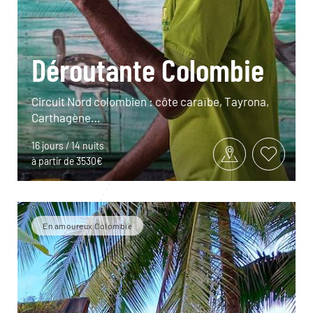
Déroutante Colombie
Circuit Nord colombien : côte caraïbe, Tayrona,
Carthagène…
16 jours / 14 nuits
à partir de 3530€
En amoureux Colombie