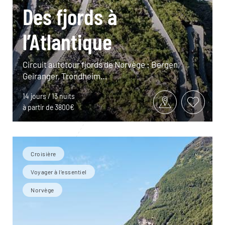
Des fjords à
l’Atlantique
Circuit autotour fjords de Norvège : Bergen,
Geiranger, Trondheim…
14 jours / 13 nuits
à partir de 3800€
Croisière
Voyager à l’essentiel
Norvège