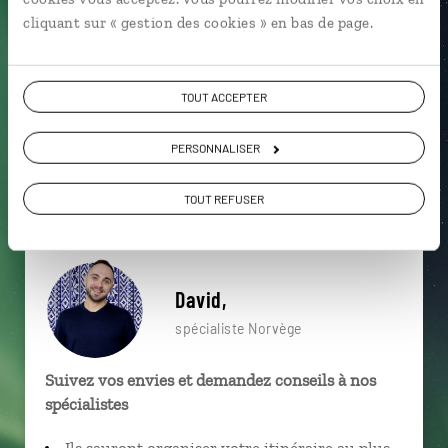
particulière ?
cliquant sur « gestion des cookies » en bas de page.
TOUT ACCEPTER
Aalesund
Averoy
Briksdal
Aurore boréale
PERSONNALISER
Cap Nord
Express Côtier
Å
Aurland
Cercle Polaire
Aurland
TOUT REFUSER
David,
spécialiste Norvège
Suivez vos envies et demandez conseils à nos
spécialistes
Ils sauront organiser votre itinéraire au plus