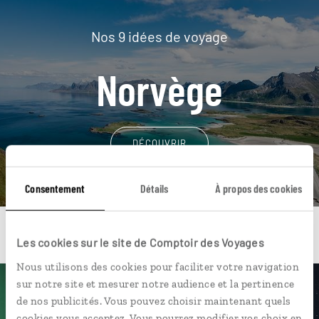
Nos 9 idées de voyage
Norvège
DÉCOUVRIR
Consentement
Détails
À propos des cookies
Les cookies sur le site de Comptoir des Voyages
Nous utilisons des cookies pour faciliter votre navigation
sur notre site et mesurer notre audience et la pertinence
Une envie de voyage
de nos publicités. Vous pouvez choisir maintenant quels
cookies vous acceptez. Vous pourrez modifier vos choix en