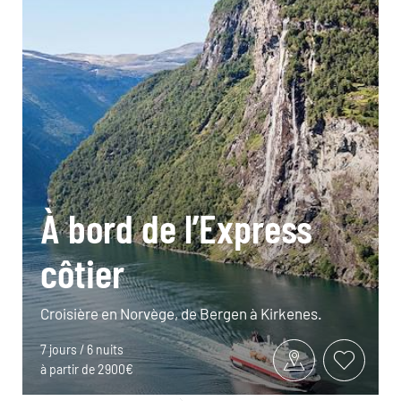
À bord de l’Express
côtier
Croisière en Norvège, de Bergen à Kirkenes.
7 jours / 6 nuits
à partir de 2900€