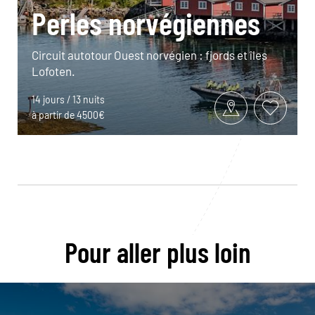
Perles norvégiennes
Circuit autotour Ouest norvégien : fjords et îles
Lofoten.
14 jours / 13 nuits
à partir de 4500€
Pour aller plus loin