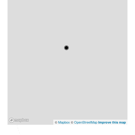
Mapbox
©
Mapbox
©
OpenStreetMap
Improve this map