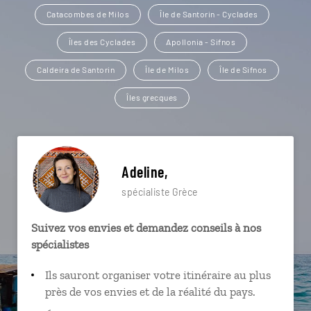
Catacombes de Milos
Île de Santorin - Cyclades
Îles des Cyclades
Apollonia - Sifnos
Caldeira de Santorin
Île de Milos
Île de Sifnos
Îles grecques
Adeline,
spécialiste Grèce
Suivez vos envies et demandez conseils à nos
spécialistes
Ils sauront organiser votre itinéraire au plus
près de vos envies et de la réalité du pays.