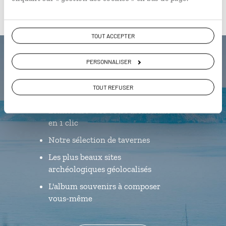
TOUT ACCEPTER
Luciole,
PERSONNALISER
l'appli qui vous guide en Grèce
TOUT REFUSER
L’itinéraire vers votre
archontiko
en 1 clic
Notre sélection de tavernes
Les plus beaux sites
archéologiques géolocalisés
L'album souvenirs à composer
vous-même