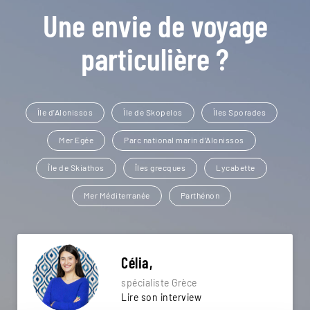
Une envie de voyage
particulière ?
Île d'Alonissos
Île de Skopelos
Îles Sporades
Mer Egée
Parc national marin d’Alonissos
Île de Skiathos
Îles grecques
Lycabette
Mer Méditerranée
Parthénon
Célia,
spécialiste Grèce
Lire son interview