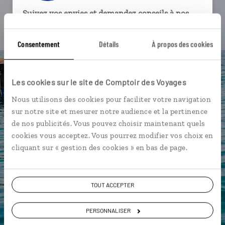
Suivez vos envies et demandez conseils à nos
spécialistes
Consentement
Détails
À propos des cookies
Ils sauront organiser votre itinéraire au plus
près de vos envies et de la réalité du pays.
Échangez en face à face ou depuis nos studios
Les cookies sur le site de Comptoir des Voyages
connectés en agence, mais aussi par email ou
Nous utilisons des cookies pour faciliter votre navigation
téléphone.
sur notre site et mesurer notre audience et la pertinence
Vous gardez le même interlocuteur avant,
de nos publicités. Vous pouvez choisir maintenant quels
pendant et après votre voyage.
cookies vous acceptez. Vous pourrez modifier vos choix en
cliquant sur « gestion des cookies » en bas de page.
DEMANDER UN DEVIS
TOUT ACCEPTER
ou
PERSONNALISER
Construisez votre voyage avec un spécialiste Grèce