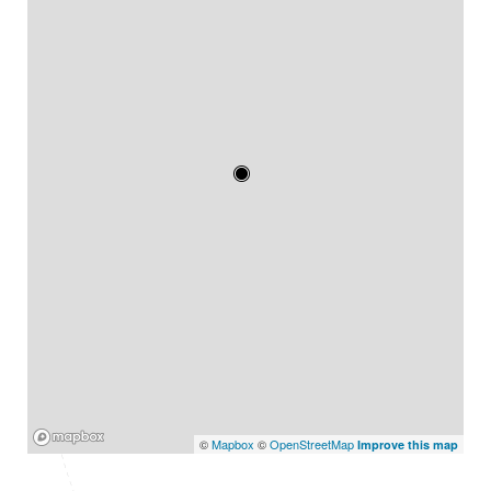
Mapbox
©
Mapbox
©
OpenStreetMap
Improve this map