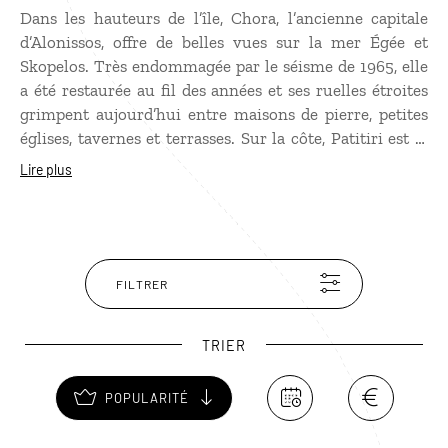
Dans les hauteurs de l’île, Chora, l’ancienne capitale
d’Alonissos, offre de belles vues sur la mer Égée et
Skopelos. Très endommagée par le séisme de 1965, elle
a été restaurée au fil des années et ses ruelles étroites
grimpent aujourd’hui entre maisons de pierre, petites
églises, tavernes et terrasses. Sur la côte, Patitiri est le
principal port de l’île et le point d’arrivée des ferries. À
Lire plus
quelques kilomètres, Votsi entoure une petite baie aux
eaux claires, tandis que Steni Vala aligne voiliers et
tavernes autour de son port. Plus au nord, Kalamakia a
gardé son caractère de village de pêcheurs : quelques
maisons, un petit quai et des tables installées au bord
FILTRER
de l’eau où l’on vient surtout manger du poisson frais.
TRIER
POPULARITÉ