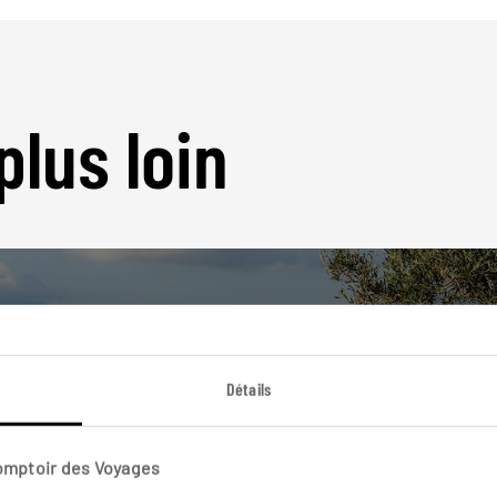
plus loin
Détails
Nos 23 idées de voyage
Grèce
Comptoir des Voyages