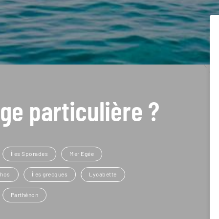
ge particulière ?
Îles Sporades
Mer Egée
thos
Îles grecques
Lycabette
Parthénon