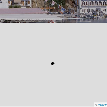
©
Mapbo