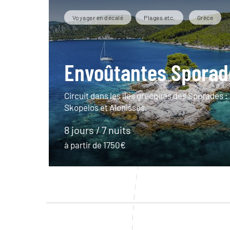
Voyager en décalé
Plages etc.
Grèce
Envoûtantes Sporad
Circuit dans les îles grecques des Sporades :
Skopelos et Alonissos.
8 jours / 7 nuits
à partir de 1750€