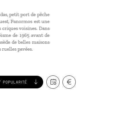
as, petit port de pêche
’ouest, Panormos est une
es criques voisines. Dans
séisme de 1965 avant de
ossède de belles maisons
 ruelles pavées.
POPULARITÉ