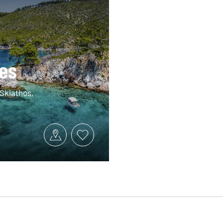
es
 Skiathos,