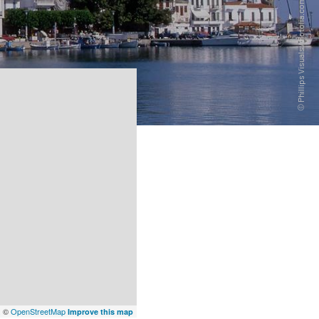
x
©
OpenStreetMap
Improve this map