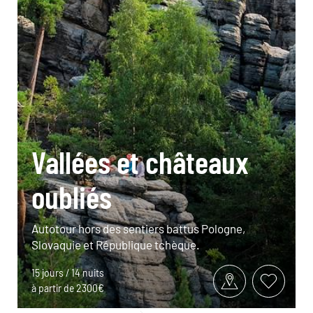
Vallées et châteaux
oubliés
Autotour hors des sentiers battus Pologne,
Slovaquie et République tchèque.
15 jours / 14 nuits
à partir de 2300€