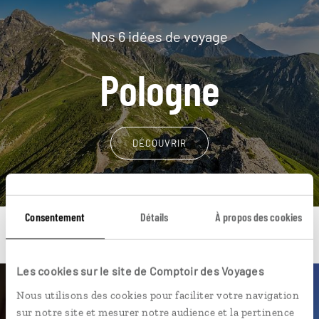
Nos 6 idées de voyage
Pologne
DÉCOUVRIR
Consentement
Détails
À propos des cookies
Les cookies sur le site de Comptoir des Voyages
Nous utilisons des cookies pour faciliter votre navigation
Une envie de voyage
sur notre site et mesurer notre audience et la pertinence