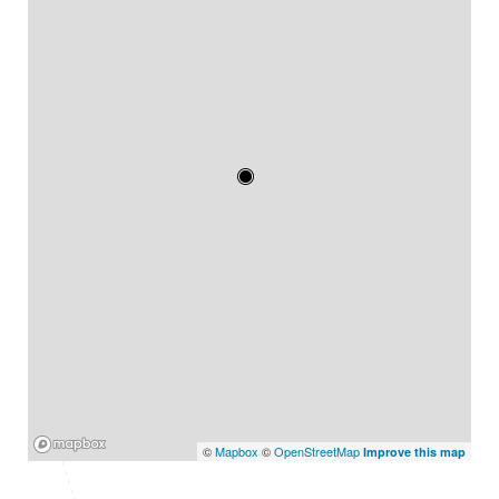
Mapbox
©
Mapbox
©
OpenStreetMap
Improve this map