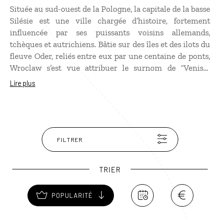
Située au sud-ouest de la Pologne, la capitale de la basse
Silésie est une ville chargée d’histoire, fortement
influencée par ses puissants voisins allemands,
tchèques et autrichiens. Bâtie sur des îles et des ilots du
fleuve Oder, reliés entre eux par une centaine de ponts,
Wroclaw s’est vue attribuer le surnom de “Venise“
polonaise. Parmi ces ponts, le pont Grunwaldzki, une
Lire plus
passerelle suspendue de plus de 100m, est l’un des
symboles de la ville. Si le charme de Wroclaw doit
beaucoup à ses canaux, la grande place du marché,
dominée par un beffroi de plus de 60 m de haut, et les
nombreuses églises, dont une belle cathédrale du XIIIe
FILTRER
siècle, y contribuent également.
TRIER
POPULARITÉ