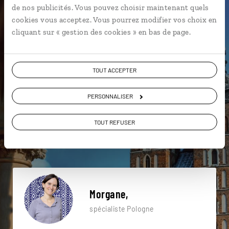
de nos publicités. Vous pouvez choisir maintenant quels
particulière ?
cookies vous acceptez. Vous pourrez modifier vos choix en
cliquant sur « gestion des cookies » en bas de page.
Bohême
Cesky Krumlov
TOUT ACCEPTER
Château de Cervena Lhota
Abbaye de Tyniec
PERSONNALISER
Château de Bouzov
Château de Ksiaz
Château de Malbork
Cracovie
Gdynia
TOUT REFUSER
Ceske Budejovice
Morgane,
spécialiste Pologne