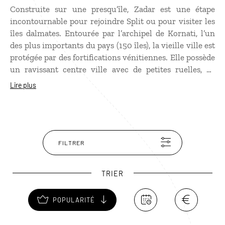
Construite sur une presqu’île, Zadar est une étape
incontournable pour rejoindre Split ou pour visiter les
îles dalmates. Entourée par l’archipel de Kornati, l’un
des plus importants du pays (150 îles), la vieille ville est
protégée par des fortifications vénitiennes. Elle possède
un ravissant centre ville avec de petites ruelles, de
jolies églises et des ruines archéologiques. Zadar
Lire plus
possède également un musée d’art religieux réputé et
une très belle cathédrale, Sainte-Anastasie, qu’il ne faut
pas manquer de visiter.
FILTRER
TRIER
POPULARITÉ