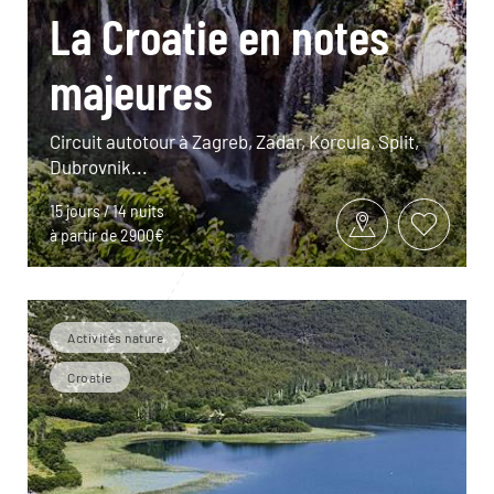
La Croatie en notes
majeures
Circuit autotour à Zagreb, Zadar, Korcula, Split,
Dubrovnik...
15 jours / 14 nuits
à partir de 2900€
Activités nature
Croatie