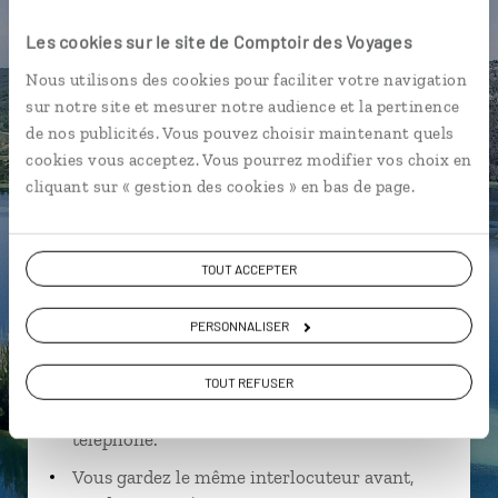
Parcs nationaux croates
Les cookies sur le site de Comptoir des Voyages
Nous utilisons des cookies pour faciliter votre navigation
sur notre site et mesurer notre audience et la pertinence
de nos publicités. Vous pouvez choisir maintenant quels
Nicolas,
cookies vous acceptez. Vous pourrez modifier vos choix en
cliquant sur « gestion des cookies » en bas de page.
spécialiste Croatie
Suivez vos envies et demandez conseils à nos
TOUT ACCEPTER
spécialistes
Ils sauront organiser votre itinéraire au plus
PERSONNALISER
près de vos envies et de la réalité du pays.
TOUT REFUSER
Échangez en face à face ou depuis nos studios
connectés en agence, mais aussi par email ou
téléphone.
Vous gardez le même interlocuteur avant,