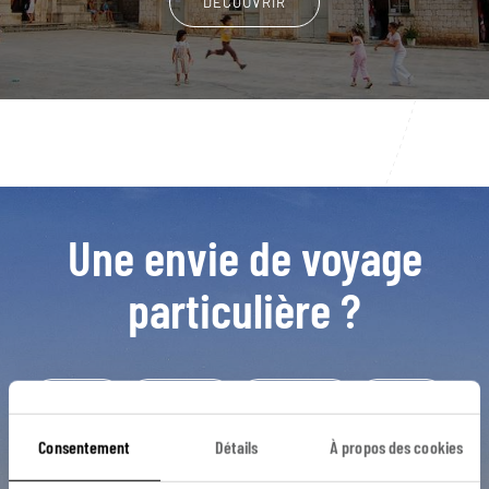
DÉCOUVRIR
Une envie de voyage
particulière ?
Balkans
Dubrovnik
Iles croates
Kvarner
Lika
Agritourisme
Chute d'eau
Consentement
Détails
À propos des cookies
Gorges de la Cetina
Parc national de Krka