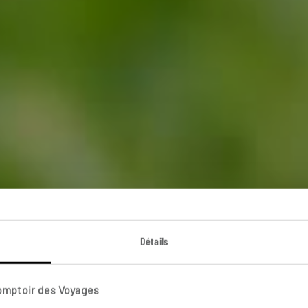
itho du bout du m
Détails
ans les îles Shetland et Orcades, avec passage dans les
Comptoir des Voyages