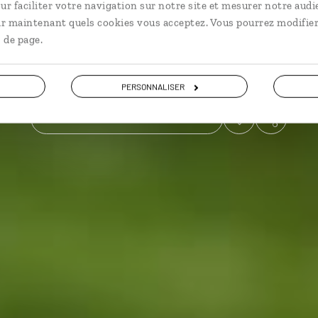
ur faciliter votre navigation sur notre site et mesurer notre audi
ir maintenant quels cookies vous acceptez. Vous pourrez modifier
Voyager en décalé
 de page.
Voir les 868 avis sur les voyages en Ecosse
PERSONNALISER
VOIR LA GALERIE PHOTOS