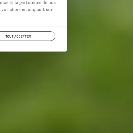
ence et la pertinence de nos
 vos choix en cliquant sur
TOUT ACCEPTER