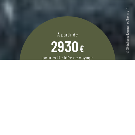
À partir de
2930
€
pour cette idée de voyage
15 jours / 12 nuits
DEMANDER UN DEVIS