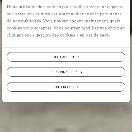
Circuit famille à Bali : Mengwi, Ubud, Amed, Jimbaran.
Nous utilisons des cookies pour faciliter votre navigation
sur notre site et mesurer notre audience et la pertinence
de nos publicités. Vous pouvez choisir maintenant quels
En famille
cookies vous acceptez. Vous pourrez modifier vos choix en
cliquant sur « gestion des cookies » en bas de page.
Voir les 166 avis sur les voyages en
Indonésie
TOUT ACCEPTER
VOIR LA GALERIE PHOTOS
PERSONNALISER
TOUT REFUSER