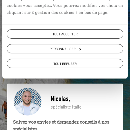
particulière ?
cookies vous acceptez. Vous pourrez modifier vos choix en
cliquant sur « gestion des cookies » en bas de page.
Mer Méditerranée
Jardins de Boboli
Palazzo Pitti
TOUT ACCEPTER
Florence
Galerie des Offices
Palazzo Vecchio
PERSONNALISER
Basilique St Pierre
Fontaine de Trévi
Grand Canal
TOUT REFUSER
Florence
Nicolas,
spécialiste Italie
Suivez vos envies et demandez conseils à nos
spécialistes