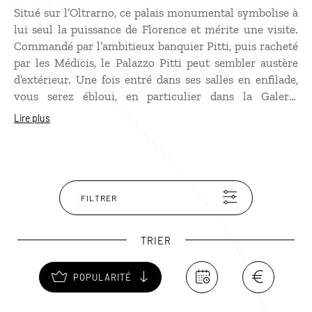
Situé sur l’Oltrarno, ce palais monumental symbolise à
lui seul la puissance de Florence et mérite une visite.
Commandé par l’ambitieux banquier Pitti, puis racheté
par les Médicis, le Palazzo Pitti peut sembler austère
d’extérieur. Une fois entré dans ses salles en enfilade,
vous serez ébloui, en particulier dans la Galerie
Palatine, décorée par Titien, Botticelli, Pérugin,
Lire plus
Véronèse, Caravage... Le Palazzo Pitti offre
énormément de choses à voir, et c'est d'ailleurs là son
défaut, car l'on finit par oublier de lever la tête et
d’admirer les plafonds. Après la visite, baladez-vous
dans les magnifiques jardins Boboli, derrière le palais,
FILTRER
pour profiter des vues imprenables sur Florence.
TRIER
POPULARITÉ