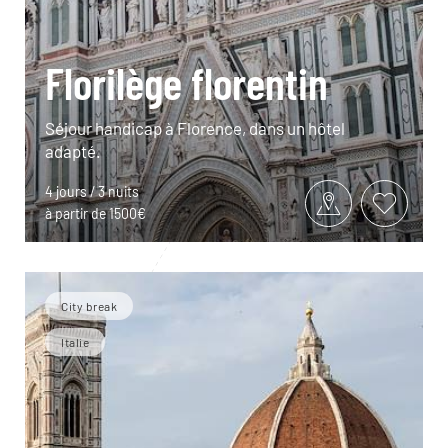
Florilège florentin
Séjour handicap à Florence, dans un hôtel
adapté.
4 jours / 3 nuits
à partir de 1500€
City break
Italie