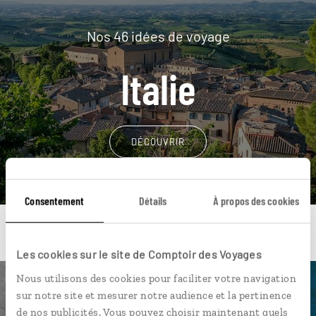
Nos 46 idées de voyage
Italie
DÉCOUVRIR
Consentement
Détails
À propos des cookies
Les cookies sur le site de Comptoir des Voyages
Nous utilisons des cookies pour faciliter votre navigation
Une envie de voyage
sur notre site et mesurer notre audience et la pertinence
de nos publicités. Vous pouvez choisir maintenant quels