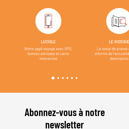
LUCIOLE
LE KIOSQU
Notre appli voyage avec GPS,
La revue de presse 
bonnes adresses et carte
informe de l’actualit
interactive
destination
Abonnez-vous à notre
newsletter