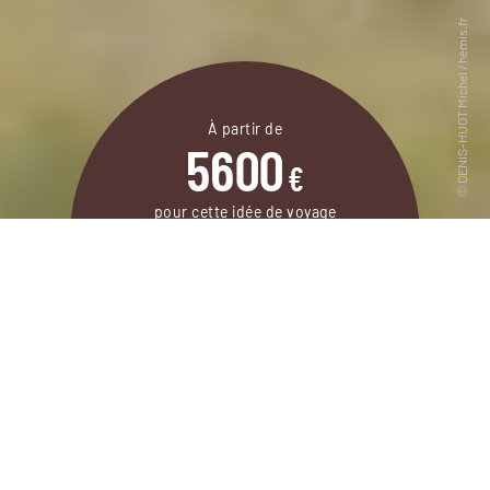
À partir de
5600
€
pour cette idée de voyage
8 jours / 7 nuits
DEMANDER UN DEVIS