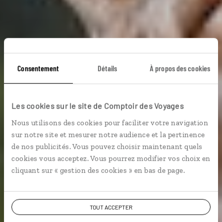
Consentement
Détails
À propos des cookies
Nyerere, safaris
d'exception
Les cookies sur le site de Comptoir des Voyages
Nous utilisons des cookies pour faciliter votre navigation
Séjour avec safaris dans le parc national de Nyerere.
sur notre site et mesurer notre audience et la pertinence
de nos publicités. Vous pouvez choisir maintenant quels
cookies vous acceptez. Vous pourrez modifier vos choix en
Faune & safari
Voyager en décalé
cliquant sur « gestion des cookies » en bas de page.
Voir les 412 avis sur les voyages en Tanzanie
TOUT ACCEPTER