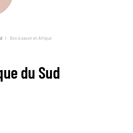
ud
Bon à savoir en Afrique
ique du Sud