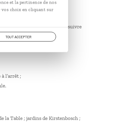
ence et la pertinence de nos
 vos choix en cliquant sur
 insécurité, mais il suffit de suivre
:
TOUT ACCEPTER
 nuit ou en cas d’absence ;
à l’arrêt ;
le.
 la Table ; jardins de Kirstenbosch ;