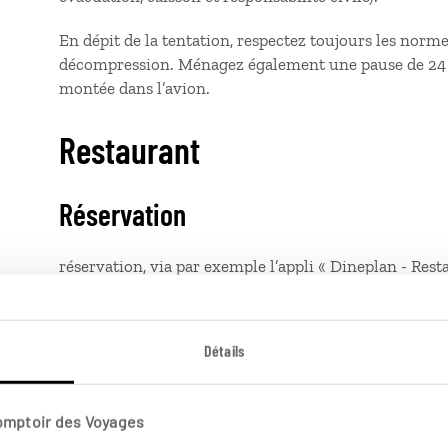
En dépit de la tentation, respectez toujours les norme
décompression. Ménagez également une pause de 24 h
montée dans l’avion.
Restaurant
Réservation
réservation, via par exemple l’appli « Dineplan - Rest
indispensable ; une caution peut être demandée pour 
Enfants
Détails
aires de jeu à disposition et / ou services d’une assi
Comptoir des Voyages
nombreux restaurants des grandes villes