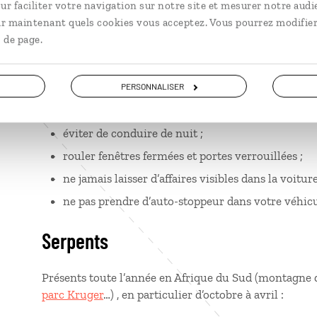
ur faciliter votre navigation sur notre site et mesurer notre audi
Sécurité
ir maintenant quels cookies vous acceptez. Vous pourrez modifier
 de page.
L’Afrique du Sud est malheureusement réputée pour son
quelques règles de sécurité pour éviter les problèmes 
PERSONNALISER
fermer portes et fenêtres de votre hébergement la
éviter de conduire de nuit ;
rouler fenêtres fermées et portes verrouillées ;
ne jamais laisser d’affaires visibles dans la voiture 
ne pas prendre d’auto-stoppeur dans votre véhicu
Serpents
Présents toute l’année en Afrique du Sud (montagne de
parc Kruger
…) , en particulier d’octobre à avril :