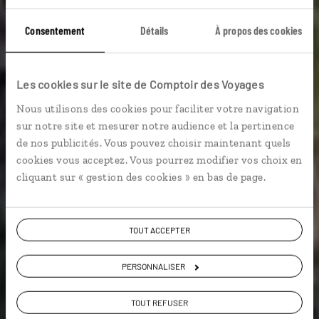
Monts et villages
Consentement
Détails
À propos des cookies
dans la brume
Les cookies sur le site de Comptoir des Voyages
Nous utilisons des cookies pour faciliter votre navigation
Circuit dans les montagnes du Drakensberg, entre
sur notre site et mesurer notre audience et la pertinence
Afrique du Sud et Lesotho.
de nos publicités. Vous pouvez choisir maintenant quels
cookies vous acceptez. Vous pourrez modifier vos choix en
Voyager en décalé
cliquant sur « gestion des cookies » en bas de page.
Voir les 247 avis sur les voyages en Afrique
TOUT ACCEPTER
du Sud
PERSONNALISER
VOIR LA GALERIE PHOTOS
TOUT REFUSER