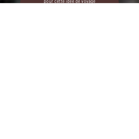
pour cette idée de voyage
12 jours / 9 nuits
DEMANDER UN DEVIS
Autotour en Afrique du Sud et au Lesotho,
des montagnes grandioses du Drakensberg à
la culture ancestrale basotho.
Le Drakensberg, la plus haute chaîne de montagnes
de l’Afrique australe, cache ce que cette dernière a de
plus ancestral. À cheval sur l’Afrique du Sud et le