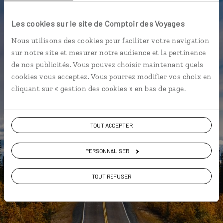
Luciole,
Les cookies sur le site de Comptoir des Voyages
l'appli qui vous guide en Alaska
Nous utilisons des cookies pour faciliter votre navigation
sur notre site et mesurer notre audience et la pertinence
L’itinéraire vers votre
bed and
de nos publicités. Vous pouvez choisir maintenant quels
breakfast
en 1 clic
cookies vous acceptez. Vous pourrez modifier vos choix en
Notre sélection de
diners
et
cliquant sur « gestion des cookies » en bas de page.
tavernes locales
Les plus beaux parcs nationaux
géolocalisés
TOUT ACCEPTER
L'album souvenirs à composer
PERSONNALISER
vous-même
TOUT REFUSER
DÉCOUVRIR LUCIOLE