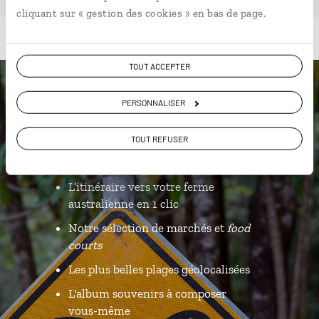
cliquant sur « gestion des cookies » en bas de page.
TOUT ACCEPTER
Luciole,
PERSONNALISER
l'appli qui vous guide en
TOUT REFUSER
Australie
L’itinéraire vers votre ferme
australienne en 1 clic
Notre sélection de marchés et
food
courts
Les plus belles plages géolocalisées
L'album souvenirs à composer
vous-même