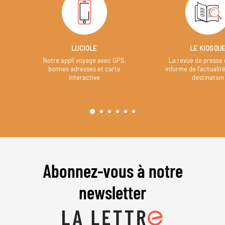
LUCIOLE
LE KIOSQU
Notre appli voyage avec GPS,
La revue de presse 
bonnes adresses et carte
informe de l’actualit
interactive
destination
Abonnez-vous à notre
newsletter