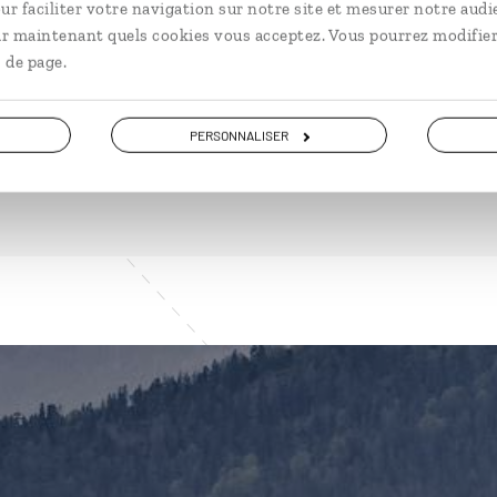
ur faciliter votre navigation sur notre site et mesurer notre audi
ir maintenant quels cookies vous acceptez. Vous pourrez modifier
 de page.
PERSONNALISER
VOIR NOS 12 IDÉES DE VOYAGE EN AUTRICHE