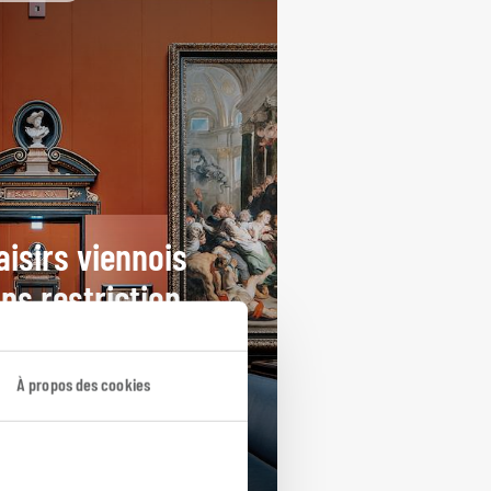
aisirs viennois
ns restriction
our PMR à Vienne : maison de
art, palais Hofburg et
À propos des cookies
önbrunn.
ours / 3 nuits
rtir de 1100€