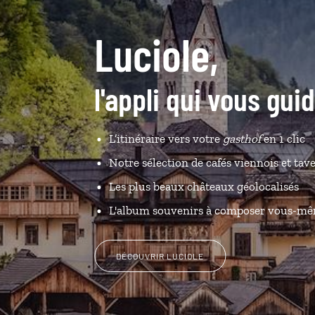
Luciole,
l'appli qui vous gui
L’itinéraire vers votre
gasthof
en 1 clic
Notre sélection de cafés viennois et tav
Les plus beaux châteaux géolocalisés
L'album souvenirs à composer vous-m
DÉCOUVRIR LUCIOLE