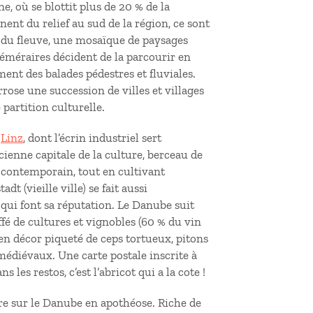
ne, où se blottit plus de 20 % de la
nent du relief au sud de la région, ce sont
es du fleuve, une mosaïque de paysages
téméraires décident de la parcourir en
ment des balades pédestres et fluviales.
rrose une succession de villes et villages
partition culturelle.
r
Linz
, dont l’écrin industriel sert
cienne capitale de la culture, berceau de
t contemporain, tout en cultivant
tadt (vieille ville) se fait aussi
 qui font sa réputation. Le Danube suit
fé de cultures et vignobles (60 % du vin
en décor piqueté de ceps tortueux, pitons
édiévaux. Une carte postale inscrite à
les restos, c’est l’abricot qui a la cote !
nture sur le Danube en apothéose. Riche de