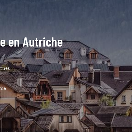
de en Autriche
ernes
ême