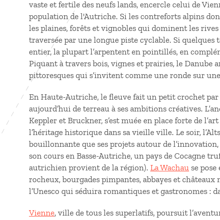
vaste et fertile des neufs lands, encercle celui de Vien
population de l'Autriche. Si les contreforts alpins don
les plaines, forêts et vignobles qui dominent les riv
traversée par une longue piste cyclable. Si quelques 
entier, la plupart l’arpentent en pointillés, en complé
Piquant à travers bois, vignes et prairies, le Danube a
pittoresques qui s’invitent comme une ronde sur une 
En Haute-Autriche, le fleuve fait un petit crochet pa
aujourd’hui de terreau à ses ambitions créatives. L’an
Keppler et Bruckner, s’est muée en place forte de l’ar
l’héritage historique dans sa vieille ville. Le soir, l’Alts
bouillonnante que ses projets autour de l’innovation,
son cours en Basse-Autriche, un pays de Cocagne truf
autrichien provient de la région).
La Wachau
se pose 
rocheux, bourgades pimpantes, abbayes et châteaux m
l’Unesco qui séduira romantiques et gastronomes : dans 
Vienne
, ville de tous les superlatifs, poursuit l’ave