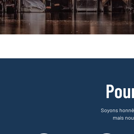
Pou
Soyons honnêt
mais nou