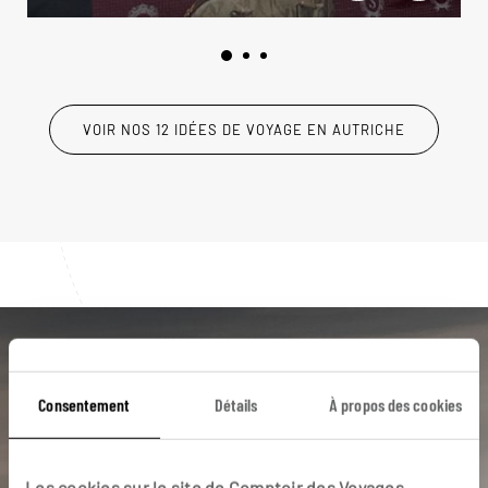
VOIR NOS 12 IDÉES DE VOYAGE EN AUTRICHE
Luciole,
Consentement
Détails
À propos des cookies
l'appli qui vous guide en
Autriche
Les cookies sur le site de Comptoir des Voyages