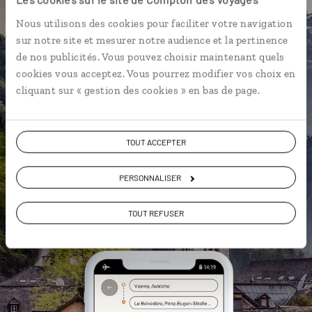
L’itinéraire vers votre
gasthof
en 1
Nous utilisons des cookies pour faciliter votre navigation
clic
sur notre site et mesurer notre audience et la pertinence
Notre sélection de cafés viennois
de nos publicités. Vous pouvez choisir maintenant quels
et tavernes
cookies vous acceptez. Vous pourrez modifier vos choix en
Les plus beaux châteaux
cliquant sur « gestion des cookies » en bas de page.
géolocalisés
L'album souvenirs à composer
TOUT ACCEPTER
vous-même
PERSONNALISER
DÉCOUVRIR LUCIOLE
TOUT REFUSER