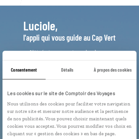
Luciole,
l'appli qui vous guide au Cap Vert
L’itinéraire vers votre
sobrado
en 1
clic
Notre sélection de marchés et
Consentement
Détails
À propos des cookies
restaurants
Les points de départ des plus belles
Les cookies sur le site de Comptoir des Voyages
randos géolocalisés
Nous utilisons des cookies pour faciliter votre navigation
L'album souvenirs à composer
sur notre site et mesurer notre audience et la pertinence
vous-même
de nos publicités. Vous pouvez choisir maintenant quels
cookies vous acceptez. Vous pourrez modifier vos choix en
cliquant sur « gestion des cookies » en bas de page.
DÉCOUVRIR LUCIOLE