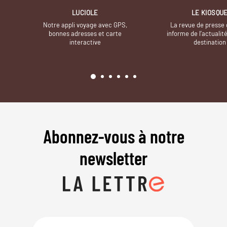
LUCIOLE
LE KIOSQU
Notre appli voyage avec GPS,
La revue de presse 
bonnes adresses et carte
informe de l’actualit
interactive
destination
Abonnez-vous à notre
newsletter