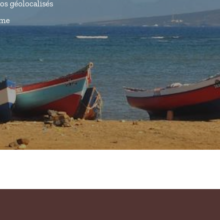
dos géolocalisés
ême