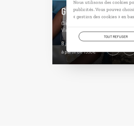
Nous utilisons des cookies po
Génération Cap-Ver
publicités. Vous pouvez chois
« gestion des cookies » en bas
Circuit famille sur les îles de São
Vicente, Santo Antão et Sal.
TOUT REFUSER
8 jours / 7 nuits
à partir de 1550€