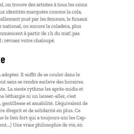
l, on trouve des artistes à tous les coins
 aux identités marquées comme la cola,
nnellement joué par les femmes, le funaná
national, ou encore la coladera, plus
mencent à partir de 1 h du mat’, pas
il : révisez votre chaloupé.
de
à adopter. Il suffit de se couler dans le
out sans se rendre esclave des horaires.
nte. La sieste rythme les après-midis et
e léthargie ni un laisser-aller, c’est
gentillesse et amabilité. L’équivalent de
 d’esprit et de solidarité en plus. Ce
 le lien fort qui a toujours uni les Cap-
nt...) Une vraie philosophie de vie, en