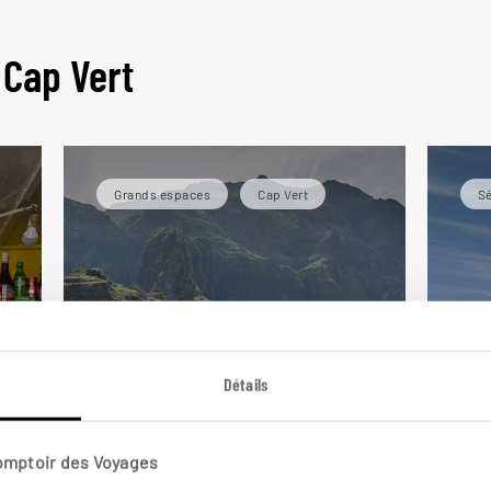
 Cap Vert
Grands espaces
Cap Vert
S
Détails
Au
Comptoir des Voyages
Santo Antão,