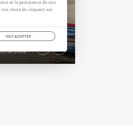
 Cap-Vert
ence et la pertinence de nos
 vos choix en cliquant sur
uit Sénégal et Cap-Vert : delta
Siné-Saloum, île de Gorée,
ges de Boa Vista…
TOUT ACCEPTER
ours / 15 nuits
rtir de 3100€