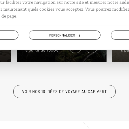
le
ur faciliter votre navigation sur notre site et mesurer notre audi
t
l’intégrale
ir maintenant quels cookies vous acceptez. Vous pourrez modifier
Circ
 de page.
Circuit sur les îles capverdiennes
du 
de Santo Antão et São Vicente.
pla
PERSONNALISER
8 jours / 7 nuits
16 j
à partir de 1600€
à pa
VOIR NOS 10 IDÉES DE VOYAGE AU CAP VERT