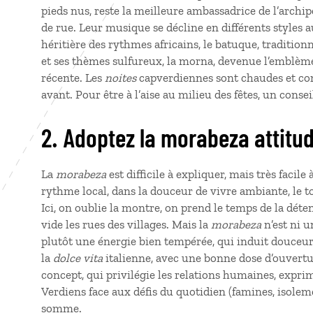
pieds nus, reste la meilleure ambassadrice de l’archipe
de rue. Leur musique se décline en différents styles
héritière des rythmes africains, le batuque, traditio
et ses thèmes sulfureux, la morna, devenue l’emblème 
récente. Les
noites
capverdiennes sont chaudes et com
avant. Pour être à l’aise au milieu des fêtes, un conse
2. Adoptez la morabeza attitu
La
morabeza
est difficile à expliquer, mais très facile 
rythme local, dans la douceur de vivre ambiante, le t
Ici, on oublie la montre, on prend le temps de la déte
vide les rues des villages. Mais la
morabeza
n’est ni un
plutôt une énergie bien tempérée, qui induit douceur, 
la
dolce vita
italienne, avec une bonne dose d’ouverture
concept, qui privilégie les relations humaines, exprime
Verdiens face aux défis du quotidien (famines, isoleme
somme.