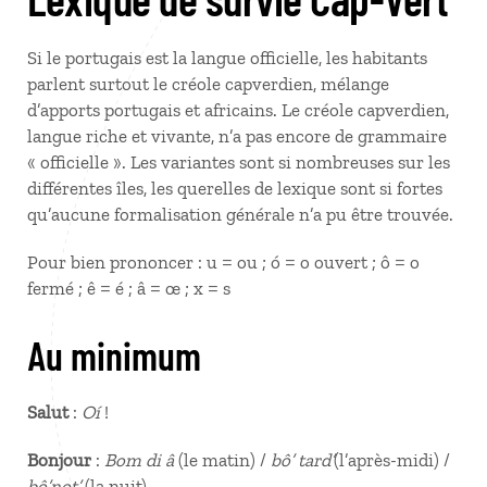
Si le portugais est la langue officielle, les habitants
parlent surtout le créole capverdien, mélange
d’apports portugais et africains. Le créole capverdien,
langue riche et vivante, n’a pas encore de grammaire
« officielle ». Les variantes sont si nombreuses sur les
différentes îles, les querelles de lexique sont si fortes
qu’aucune formalisation générale n’a pu être trouvée.
Pour bien prononcer : u = ou ; ó = o ouvert ; ô = o
fermé ; ê = é ; â = œ ; x = s
Au minimum
Salut
:
Oí
!
Bonjour
:
Bom di â
(le matin) /
bô’ tard’
(l’après-midi) /
bô’not’
(la nuit)