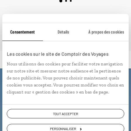
VOIR NOS 10 IDÉES DE VOYAGE AU CAP VERT
Consentement
Détails
À propos des cookies
Les cookies sur le site de Comptoir des Voyages
Nous utilisons des cookies pour faciliter votre navigation
sur notre site et mesurer notre audience et la pertinence
de nos publicités. Vous pouvez choisir maintenant quels
Luciole,
cookies vous acceptez. Vous pourrez modifier vos choix en
cliquant sur « gestion des cookies » en bas de page.
l'appli qui vous guide au Cap Vert
L’itinéraire vers votre
sobrado
en 1
TOUT ACCEPTER
clic
Notre sélection de marchés et
PERSONNALISER