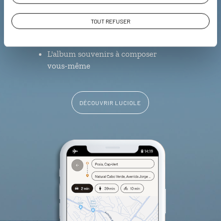
restaurants
TOUT REFUSER
Les points de départ des plus belles
randos géolocalisés
L'album souvenirs à composer
vous-même
DÉCOUVRIR LUCIOLE