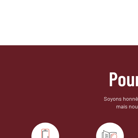
Pou
Soyons honnêt
mais nou