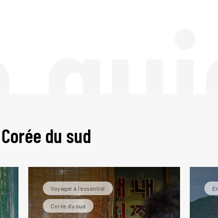
e gui
 Corée du sud
Voyager à l’essentiel
En
Corée du sud