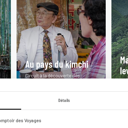
Ma
Au pays du kimchi
le
Circuit à la découverte des
incontournables de la Corée du
Cir
Sud.
et 
Détails
13 jours / 11 nuits
18 j
à partir de 2750€
à pa
Comptoir des Voyages