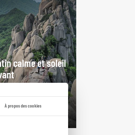
tin calme et soleil
vant
cuit combinant la Corée du Sud
le Japon.
À propos des cookies
ours / 16 nuits
rtir de 4550€