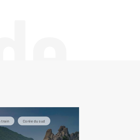
de
 train
Corée du sud