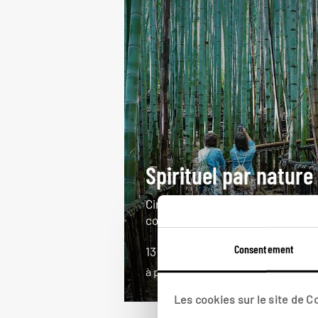
Spirituel par nature
Circuit au cœur de la nature
coréenne.
Consentement
13 jours / 11 nuits
à partir de 2250€
Les cookies sur le site de 