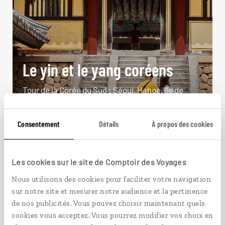
Le yin et le yang coréens
Tour de la Corée du Sud : Séoul, Hahoe, île de
Jeju, Busan…
19 jours / 17 nuits
Consentement
Détails
À propos des cookies
à partir de 3500€
Les cookies sur le site de Comptoir des Voyages
Nous utilisons des cookies pour faciliter votre navigation
sur notre site et mesurer notre audience et la pertinence
VOIR NOS 5 IDÉES DE VOYAGE EN CORÉE DU SUD
de nos publicités. Vous pouvez choisir maintenant quels
cookies vous acceptez. Vous pourrez modifier vos choix en