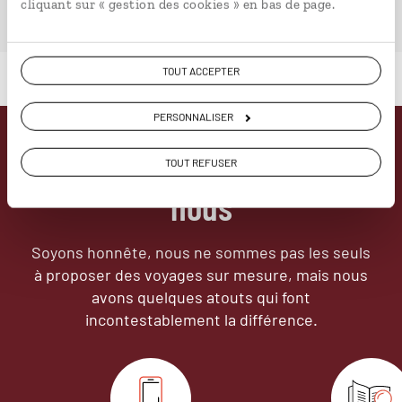
cliquant sur « gestion des cookies » en bas de page.
TOUT ACCEPTER
PERSONNALISER
Pourquoi voyager avec
TOUT REFUSER
nous
Soyons honnête, nous ne sommes pas les seuls
à proposer des voyages sur mesure,
mais nous
avons quelques atouts qui font
incontestablement la différence.