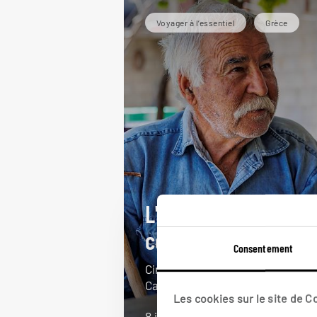
Voyager à l’essentiel
Grèce
L'Ouest côté mer et
côté verger
Consentement
Circuit autotour Ouest crétois : L
Canée, Falasarna, mont Psiloritis
Les cookies sur le site de 
8 jours / 7 nuits