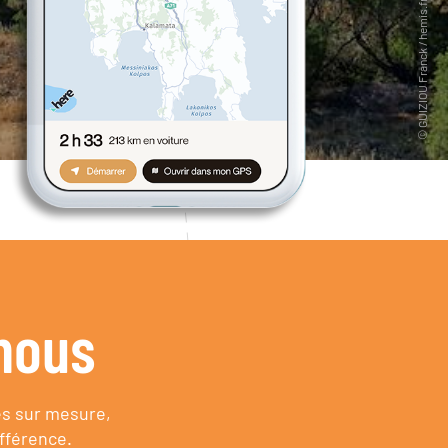
nous
es sur mesure,
fférence.