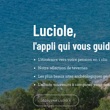
Luciole,
l'appli qui vous gui
L’itinéraire vers votre pension
en 1 clic
Notre sélection de tavernes
Les plus beaux sites archéologiques géo
L'album souvenirs à composer vous-m
DÉCOUVRIR LUCIOLE