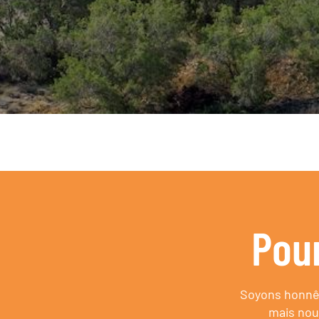
Pou
Soyons honnêt
mais nou