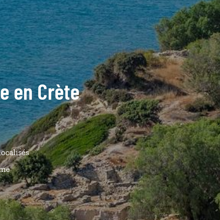
de en Crète
localisés
ême