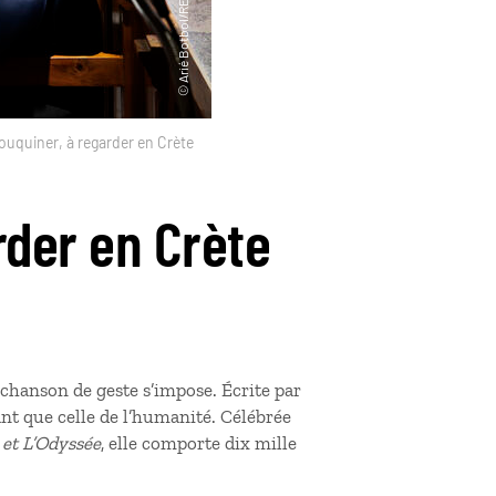
ouquiner, à regarder en Crète
rder en Crète
hanson de geste s’impose. Écrite par
tant que celle de l’humanité. Célébrée
e et L’Odyssée
, elle comporte dix mille