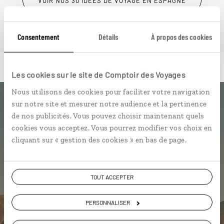
VOIR NOS 30 IDÉES DE VOYAGE EN ESPAGNE
Consentement
Détails
À propos des cookies
Les cookies sur le site de Comptoir des Voyages
Nous utilisons des cookies pour faciliter votre navigation
sur notre site et mesurer notre audience et la pertinence
Luciole,
de nos publicités. Vous pouvez choisir maintenant quels
cookies vous acceptez. Vous pourrez modifier vos choix en
l'appli qui vous guide en Espagne
cliquant sur « gestion des cookies » en bas de page.
L’itinéraire vers votre
parador
en 1
clic
TOUT ACCEPTER
Notre sélection de
bodegas
et bars
à
tapas
PERSONNALISER
Les plus beaux châteaux