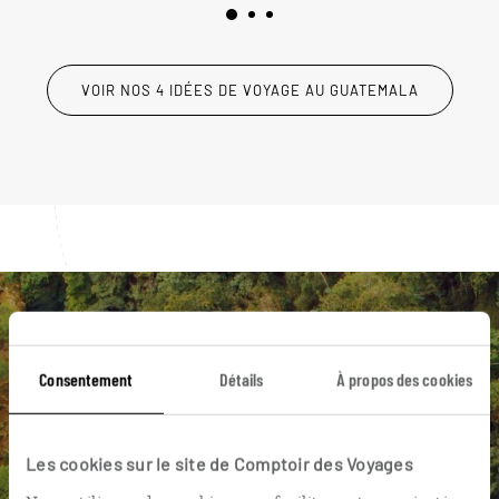
VOIR NOS 4 IDÉES DE VOYAGE AU GUATEMALA
Luciole,
Consentement
Détails
À propos des cookies
l'appli qui vous guide au
Guatemala
Les cookies sur le site de Comptoir des Voyages
L’itinéraire vers votre
posada
en 1
clic