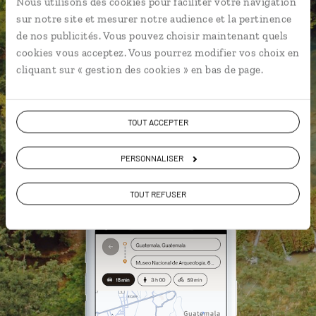
Nous utilisons des cookies pour faciliter votre navigation
sur notre site et mesurer notre audience et la pertinence
Notre sélection de
comedores
de nos publicités. Vous pouvez choisir maintenant quels
Les plus beaux sites mayas
cookies vous acceptez. Vous pourrez modifier vos choix en
géolocalisés
cliquant sur « gestion des cookies » en bas de page.
L'album souvenirs à composer
vous-même
TOUT ACCEPTER
DÉCOUVRIR LUCIOLE
PERSONNALISER
TOUT REFUSER