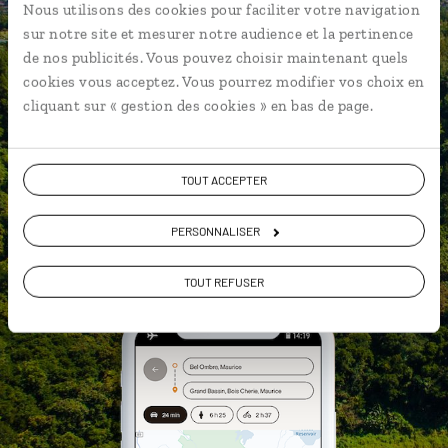
Nous utilisons des cookies pour faciliter votre navigation
Notre sélection d'échoppes de rue
sur notre site et mesurer notre audience et la pertinence
Les plus belles anses et criques
de nos publicités. Vous pouvez choisir maintenant quels
géolocalisées
cookies vous acceptez. Vous pourrez modifier vos choix en
cliquant sur « gestion des cookies » en bas de page.
L'album souvenirs à composer
vous-même
TOUT ACCEPTER
PERSONNALISER
DÉCOUVRIR LUCIOLE
TOUT REFUSER