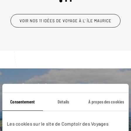
VOIR NOS 11 IDÉES DE VOYAGE À L' ÎLE MAURICE
Luciole,
l'appli qui vous guide à l' Île
Consentement
Détails
À propos des cookies
Maurice
L’itinéraire vers votre hôtel en 1
Les cookies sur le site de Comptoir des Voyages
clic