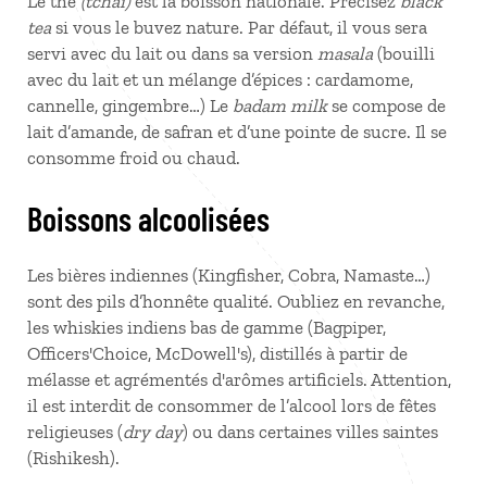
Le thé
(tchaï)
est la boisson nationale. Précisez
black
tea
si vous le buvez nature. Par défaut, il vous sera
servi avec du lait ou dans sa version
masala
(bouilli
avec du lait et un mélange d’épices : cardamome,
cannelle, gingembre…) Le
badam milk
se compose de
lait d’amande, de safran et d’une pointe de sucre. Il se
consomme froid ou chaud.
Boissons alcoolisées
Les bières indiennes (Kingfisher, Cobra, Namaste…)
sont des pils d’honnête qualité. Oubliez en revanche,
les whiskies indiens bas de gamme (Bagpiper,
Officers'Choice, McDowell's), distillés à partir de
mélasse et agrémentés d'arômes artificiels. Attention,
il est interdit de consommer de l’alcool lors de fêtes
religieuses (
dry day
) ou dans certaines villes saintes
(Rishikesh).