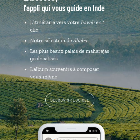
l'appli qui vous guide en Inde
L’itinéraire vers votre
haveli
en 1
clic
Notre sélection de
dhaba
Les plus beaux palais de maharajas
géolocalisés
L'album souvenirs à composer
vous-même
DÉCOUVRIR LUCIOLE