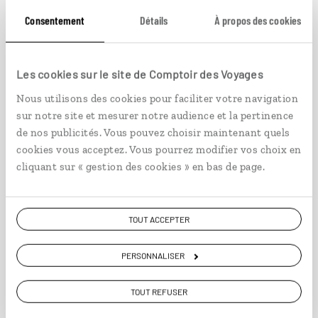
Consentement
Détails
À propos des cookies
Maison noire pour hiver blanc
Les cookies sur le site de Comptoir des Voyages
Séjour en location dans la campagne de
Nous utilisons des cookies pour faciliter votre navigation
Bogarnes.
sur notre site et mesurer notre audience et la pertinence
de nos publicités. Vous pouvez choisir maintenant quels
6 jours / 5 nuits
cookies vous acceptez. Vous pourrez modifier vos choix en
à partir de 1130€
cliquant sur « gestion des cookies » en bas de page.
TOUT ACCEPTER
VOIR NOS 13 IDÉES DE VOYAGE EN ISLANDE
PERSONNALISER
TOUT REFUSER