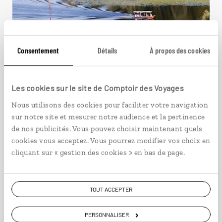
Consentement
Détails
À propos des cookies
Le Monténégro entre deux
Les cookies sur le site de Comptoir des Voyages
eaux
Nous utilisons des cookies pour faciliter votre navigation
sur notre site et mesurer notre audience et la pertinence
Circuit autotour du lac de Skadar aux plages de
de nos publicités. Vous pouvez choisir maintenant quels
l’Adriatique.
cookies vous acceptez. Vous pourrez modifier vos choix en
cliquant sur « gestion des cookies » en bas de page.
8 jours / 7 nuits
à partir de 1180€
TOUT ACCEPTER
PERSONNALISER