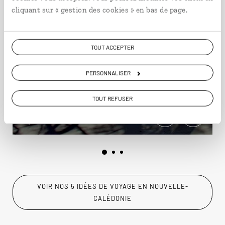
cliquant sur « gestion des cookies » en bas de page.
Les noces du Pacifique
TOUT ACCEPTER
Voyage de noces en Nouvelle-Zélande et sur un
PERSONNALISER
îlot de Nouvelle-Calédonie.
TOUT REFUSER
23 jours / 19 nuits
à partir de 6200€
VOIR NOS 5 IDÉES DE VOYAGE EN NOUVELLE-
CALÉDONIE