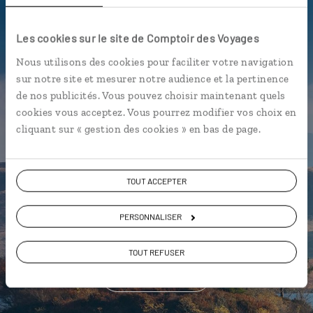
Luciole,
Les cookies sur le site de Comptoir des Voyages
l'appli qui vous guide au Pays de
Nous utilisons des cookies pour faciliter votre navigation
Galles
sur notre site et mesurer notre audience et la pertinence
de nos publicités. Vous pouvez choisir maintenant quels
L’itinéraire vers votre votre
bed
cookies vous acceptez. Vous pourrez modifier vos choix en
and breakfast
en 1 clic
cliquant sur « gestion des cookies » en bas de page.
Notre sélection des meilleurs
pubs
Les plus beaux châteaux
TOUT ACCEPTER
géolocalisés
L'album souvenirs à composer
PERSONNALISER
vous-même
TOUT REFUSER
DÉCOUVRIR LUCIOLE