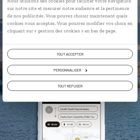
Nous utilisons des cookies pour faciliter votre navigation
sur notre site et mesurer notre audience et la pertinence
Notre sélection des meilleurs
pubs
de nos publicités. Vous pouvez choisir maintenant quels
Les plus beaux châteaux
cookies vous acceptez. Vous pourrez modifier vos choix en
géolocalisés
cliquant sur « gestion des cookies » en bas de page.
L'album souvenirs à composer
vous-même
TOUT ACCEPTER
DÉCOUVRIR LUCIOLE
PERSONNALISER
TOUT REFUSER