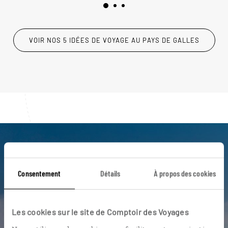
VOIR NOS 5 IDÉES DE VOYAGE AU PAYS DE GALLES
Luciole,
l'appli qui vous guide au Pays de
Consentement
Détails
À propos des cookies
Galles
Les cookies sur le site de Comptoir des Voyages
L’itinéraire vers votre votre
bed
and breakfast
en 1 clic