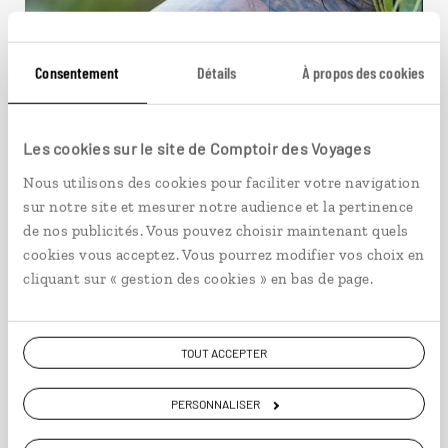
Consentement
Détails
À propos des cookies
Les cookies sur le site de Comptoir des Voyages
Les Marquises dans la peau
Nous utilisons des cookies pour faciliter votre navigation
sur notre site et mesurer notre audience et la pertinence
Circuit polynésien aux Marquises : Nuku Hiva, Ua
de nos publicités. Vous pouvez choisir maintenant quels
Pou, Ua Huka et Hiva Oa.
cookies vous acceptez. Vous pourrez modifier vos choix en
cliquant sur « gestion des cookies » en bas de page.
17 jours / 14 nuits
à partir de 6200€
TOUT ACCEPTER
PERSONNALISER
VOIR NOS 12 IDÉES DE VOYAGE EN POLYNÉSIE