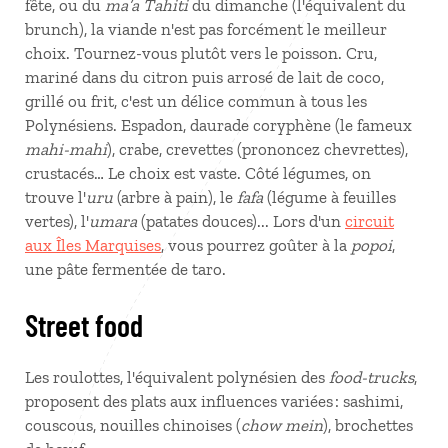
fête, ou du
ma’a
Tahiti
du dimanche (l'équivalent du
brunch), la viande n'est pas forcément le meilleur
choix. Tournez-vous plutôt vers le poisson. Cru,
mariné dans du citron puis arrosé de lait de coco,
grillé ou frit, c'est un délice commun à tous les
Polynésiens. Espadon, daurade coryphène (le fameux
mahi-mahi
), crabe, crevettes (prononcez chevrettes),
crustacés… Le choix est vaste. Côté légumes, on
trouve l'
uru
(arbre à pain), le
fafa
(légume à feuilles
vertes), l'
umara
(patates douces)... Lors d'un
circuit
aux Îles Marquises
, vous pourrez goûter à la
popoi
,
une pâte fermentée de taro.
Street food
Les roulottes, l'équivalent polynésien des
food-trucks
,
proposent des plats aux influences variées : sashimi,
couscous, nouilles chinoises (
chow mein
), brochettes