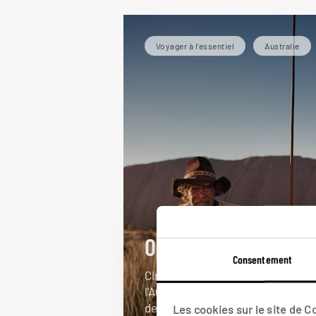
Voyager à l’essentiel
Australie
OZ essentiel
Consentement
Circuit autotour best-of de
l’Australie : Sydney, Uluru, barrièr
de corail...
Les cookies sur le site de 