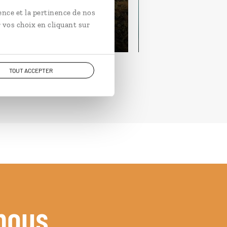
ence et la pertinence de nos
ours / 18 nuits
21 jours / 18 nuits
 vos choix en cliquant sur
rtir de 9350€
à partir de 4800€
TOUT ACCEPTER
nous