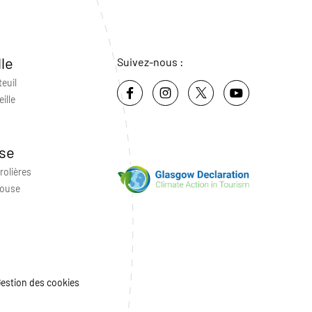
lle
Suivez-nous :
teuil
ille
se
rolières
louse
estion des cookies