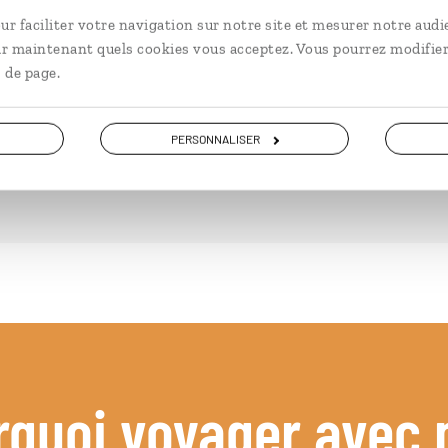
ur faciliter votre navigation sur notre site et mesurer notre audi
15 jours / 12 nuits
21 j
ir maintenant quels cookies vous acceptez. Vous pourrez modifier
à partir de 4700€
à pa
 de page.
PERSONNALISER
rquoi voyager avec 