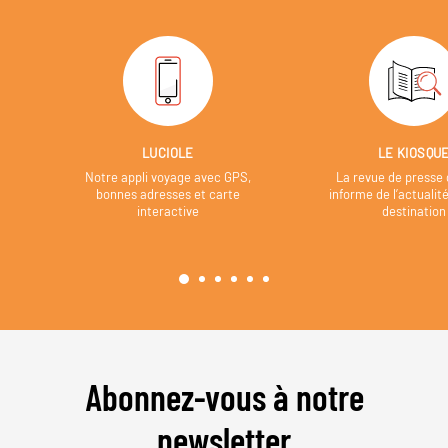
LUCIOLE
LE KIOSQU
Notre appli voyage avec GPS,
La revue de presse 
bonnes adresses et carte
informe de l’actualit
interactive
destination
Abonnez-vous à notre
newsletter