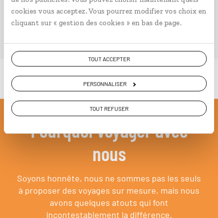
cookies vous acceptez. Vous pourrez modifier vos choix en
cliquant sur « gestion des cookies » en bas de page.
PLONGER DANS NOTRE MAGAZINE
TOUT ACCEPTER
PERSONNALISER
TOUT REFUSER
Pourquoi voyager avec
nous
Soyons honnête, nous ne sommes pas les seuls
à proposer des voyages sur mesure,
mais nous
avons quelques atouts qui font
incontestablement la différence.