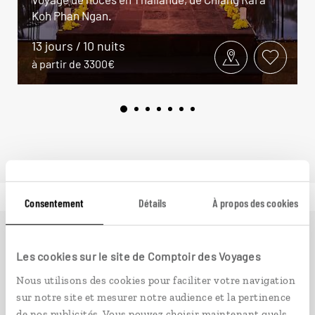
Koh Phan Ngan.
13 jours / 10 nuits
à partir de 3300€
Consentement
Détails
À propos des cookies
Ailleurs
est le magazine web de Comptoir des Voyages.
Les cookies sur le site de Comptoir des Voyages
Conçu pour ceux qui préparent leur voyage et ceux que
Nous utilisons des cookies pour faciliter votre navigation
passionnent les découvertes et rencontres du bout du
sur notre site et mesurer notre audience et la pertinence
monde, il fait naître une irrésistible envie d’aller voir
de nos publicités. Vous pouvez choisir maintenant quels
ailleurs.