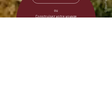
ou
Construisez votre voyage
avec un spécialiste Chine
01 86 95 65 10
Du lundi au samedi de
09h30 à 18h30
Ce sont des Mandarins qui inventèrent il y a
presque 2000 ans la notion de paysage. En
descendant à bord d’un radeau les méandres
sinueux de la rivière Li, dominée par de
mystérieux pitons karstiques noyés dans la
brume, vous comprendrez pourquoi. Les