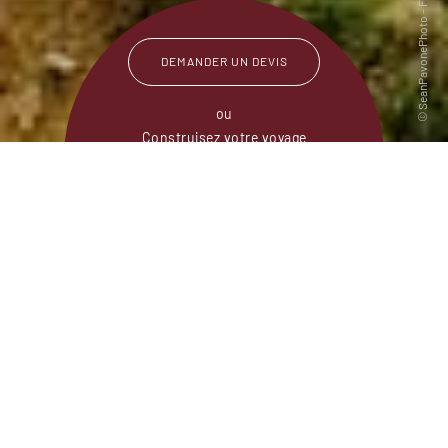
DEMANDER UN DEVIS
ou
Construisez votre voyage
avec un spécialiste Chine
01 86 95 65 10
Du lundi au samedi de
09h30 à 18h30
Ce sont des Mandarins qui inventèrent il y a
presque 2000 ans la notion de paysage. En
descendant à bord d’un radeau les méandres