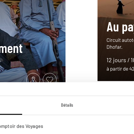
Au pa
Circuit auto
ement
Dhofar.
12 jours / 
à partir de 
Détails
Comptoir des Voyages