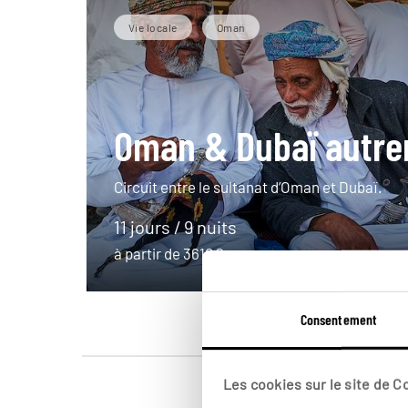
Vie locale
Oman
Oman & Dubaï autr
Circuit entre le sultanat d’Oman et Dubaï.
11 jours / 9 nuits
à partir de 3610€
Consentement
Les cookies sur le site de 