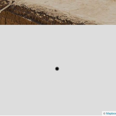
©
Mapbo