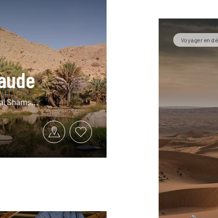
Voyager en dé
raude
al Shams...