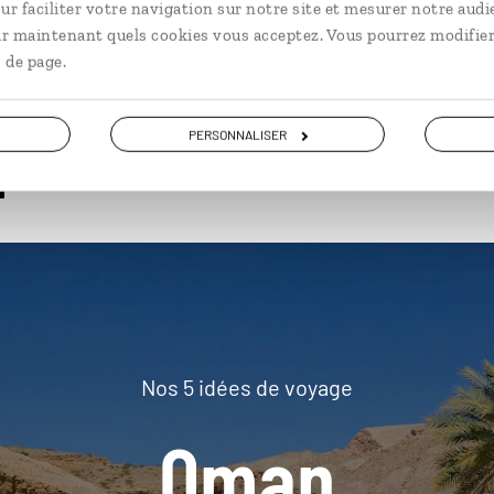
ur faciliter votre navigation sur notre site et mesurer notre audi
ir maintenant quels cookies vous acceptez. Vous pourrez modifier
 de page.
plus loin
PERSONNALISER
Nos 5 idées de voyage
Oman