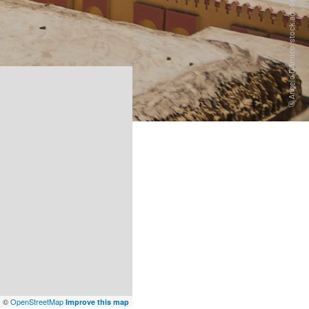
x
©
OpenStreetMap
Improve this map