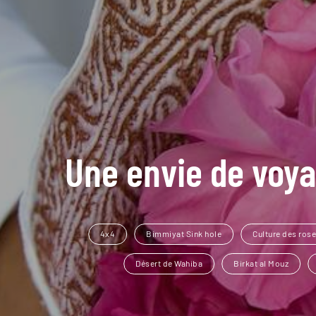
Une envie de voya
4x4
Bimmiyat Sink hole
Culture des ros
Désert de Wahiba
Birkat al Mouz