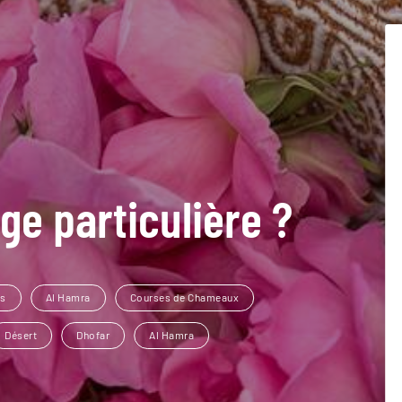
ge particulière ?
es
Al Hamra
Courses de Chameaux
Désert
Dhofar
Al Hamra