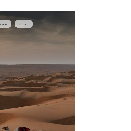
calé
Oman