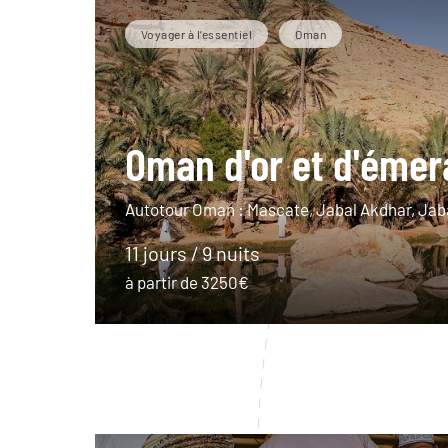
Voyager à l’essentiel
Oman
Oman d'or et d'éme
Autotour Oman : Mascate, Jabal Akdhar, Jab
11 jours / 9 nuits
à partir de 3250€