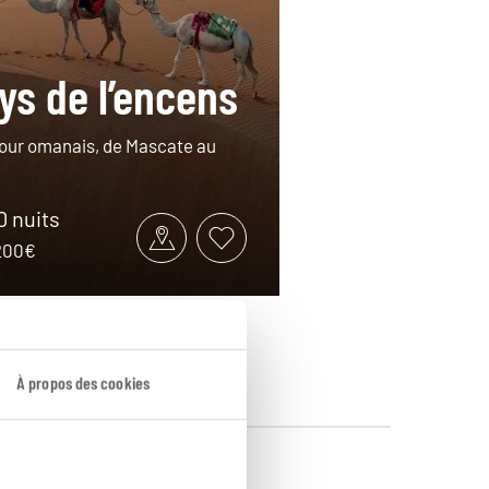
ys de l’encens
tour omanais, de Mascate au
10 nuits
4200€
À propos des cookies