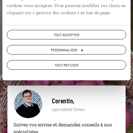
particulière ?
cookies vous acceptez. Vous pourrez modifier vos choix en
cliquant sur « gestion des cookies » en bas de page.
4x4
Birkat al Mouz
Désert de Wahiba
TOUT ACCEPTER
Al Hamra
Culture des roses
Fort de Bahla
PERSONNALISER
Bimmiyat Sink hole
Désert
Dhofar
TOUT REFUSER
Al Hamra
Corentin,
spécialiste Oman
Suivez vos envies et demandez conseils à nos
spécialistes