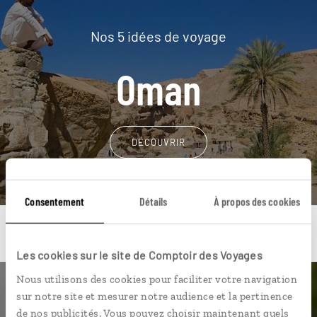
Nos 5 idées de voyage
Oman
DÉCOUVRIR
Consentement
Détails
À propos des cookies
Les cookies sur le site de Comptoir des Voyages
Nous utilisons des cookies pour faciliter votre navigation
Une envie de voyage
sur notre site et mesurer notre audience et la pertinence
de nos publicités. Vous pouvez choisir maintenant quels