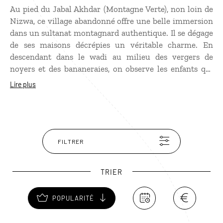
Au pied du Jabal Akhdar (Montagne Verte), non loin de
Nizwa, ce village abandonné offre une belle immersion
dans un sultanat montagnard authentique. Il se dégage
de ses maisons décrépies un véritable charme. En
descendant dans le wadi au milieu des vergers de
noyers et des bananeraies, on observe les enfants qui
font des concours de plongeons dans les ‘“aflaj“ (vasques
Lire plus
d’irrigation), transformées en piscines. Une jolie balade
hors du temps.
FILTRER
TRIER
POPULARITÉ