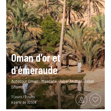
Oman d'or et
d'émeraude
Autotour Oman : Mascate, Jabal Akdhar, Jabal
Shams...
11 jours / 9 nuits
à partir de 3250€