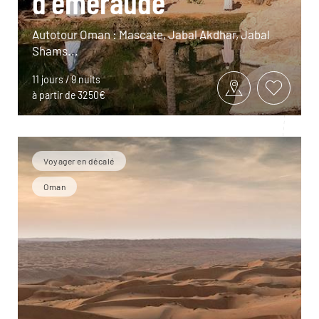
d'émeraude
Autotour Oman : Mascate, Jabal Akdhar, Jabal
Shams...
11 jours / 9 nuits
à partir de 3250€
Voyager en décalé
Oman