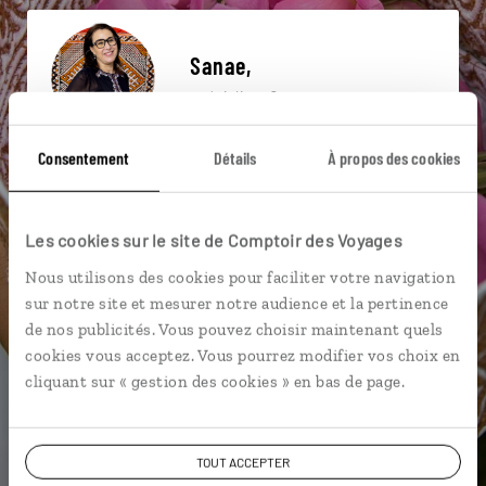
Sanae,
spécialiste Oman
Suivez vos envies et demandez conseils à nos
Consentement
Détails
À propos des cookies
spécialistes
Ils sauront organiser votre itinéraire au plus
Les cookies sur le site de Comptoir des Voyages
près de vos envies et de la réalité du pays.
Nous utilisons des cookies pour faciliter votre navigation
Échangez en face à face ou depuis nos studios
sur notre site et mesurer notre audience et la pertinence
connectés en agence, mais aussi par email ou
de nos publicités. Vous pouvez choisir maintenant quels
téléphone.
cookies vous acceptez. Vous pourrez modifier vos choix en
Vous gardez le même interlocuteur avant,
cliquant sur « gestion des cookies » en bas de page.
pendant et après votre voyage.
TOUT ACCEPTER