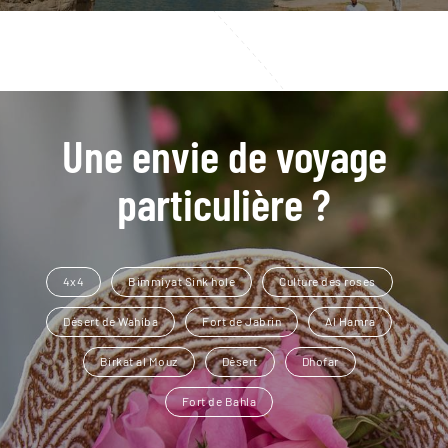
Une envie de voyage
particulière ?
4x4
Bimmiyat Sink hole
Culture des roses
Désert de Wahiba
Fort de Jabrin
Al Hamra
Birkat al Mouz
Désert
Dhofar
Fort de Bahla