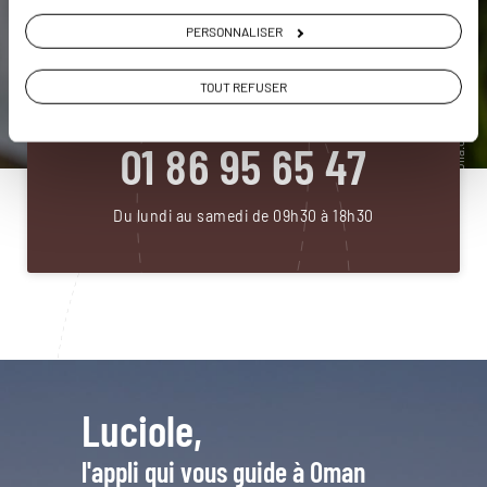
PERSONNALISER
DEMANDER UN DEVIS
ou
TOUT REFUSER
Construisez votre voyage avec un spécialiste Oman
01 86 95 65 47
Du lundi au samedi de 09h30 à 18h30
Luciole,
l'appli qui vous guide à Oman