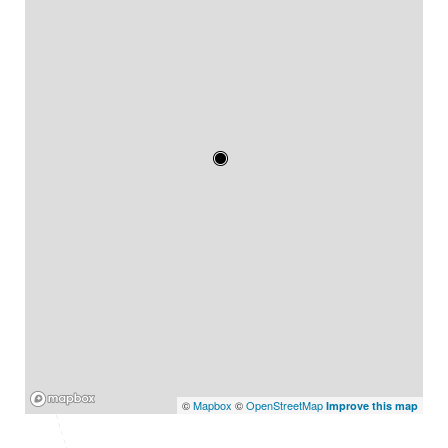
Mapbox
©
Mapbox
©
OpenStreetMap
Improve this map