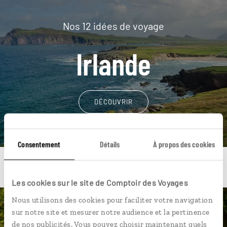
Nos 12 idées de voyage
Irlande
DÉCOUVRIR
Consentement
Détails
À propos des cookies
Les cookies sur le site de Comptoir des Voyages
Nous utilisons des cookies pour faciliter votre navigation
Une envie de voyage
sur notre site et mesurer notre audience et la pertinence
de nos publicités. Vous pouvez choisir maintenant quels