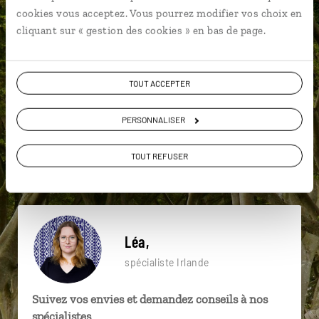
particulière ?
cookies vous acceptez. Vous pourrez modifier vos choix en
cliquant sur « gestion des cookies » en bas de page.
Achill Island
Cathédrale de Christchurch
TOUT ACCEPTER
Chaussée des Géants
Bunratty
PERSONNALISER
Cathédrale St Patrick
Clifden
Adare
TOUT REFUSER
Burren
Connemara
Belfast
Léa,
spécialiste Irlande
Suivez vos envies et demandez conseils à nos
spécialistes