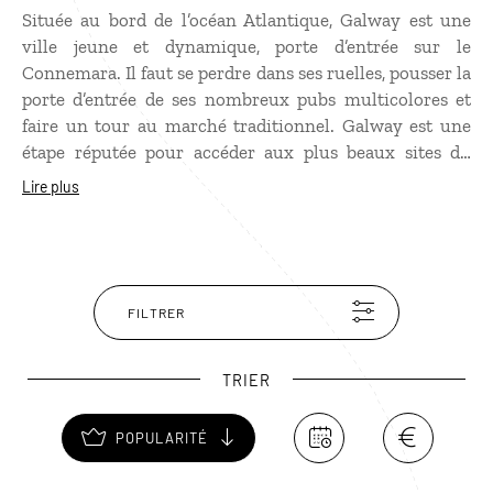
Située au bord de l’océan Atlantique, Galway est une
ville jeune et dynamique, porte d’entrée sur le
Connemara. Il faut se perdre dans ses ruelles, pousser la
porte d’entrée de ses nombreux pubs multicolores et
faire un tour au marché traditionnel. Galway est une
étape réputée pour accéder aux plus beaux sites du
Connemara, du parc national à l’abbaye de Kylemore,
Lire plus
en passant par la spectaculaire Sky Road qui domine
l’océan tempétueux et les îles d’Aran où les traditions
gaéliques se perpétuent encore de nos jours.
FILTRER
TRIER
POPULARITÉ