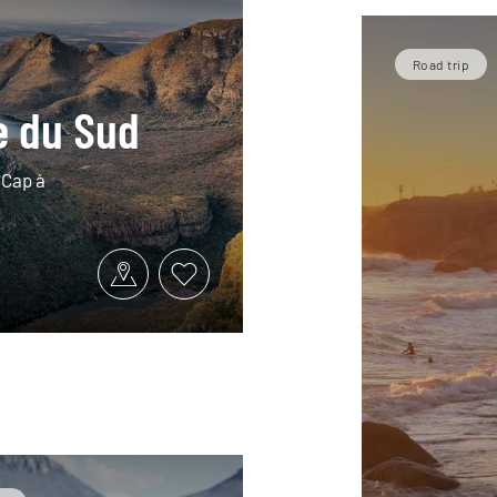
Road trip
e du Sud
 Cap à