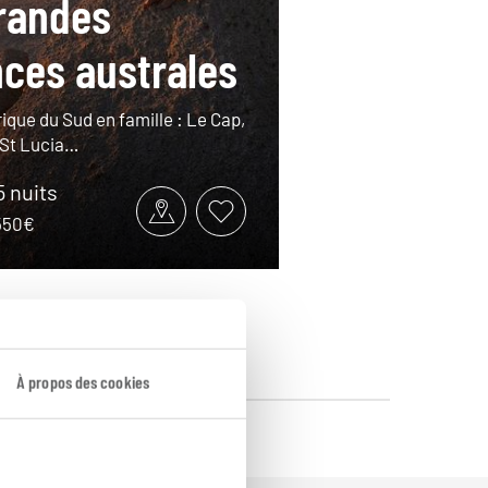
randes
ces australes
rique du Sud en famille : Le Cap,
 St Lucia…
5 nuits
2550€
À propos des cookies