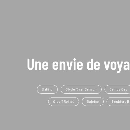
Une envie de voya
Ballito
Blyde River Canyon
Camps Bay
Graaff Reinet
Baleine
Boulders B