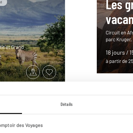
Les g
ud
vacan
Circuit en Af
parc Kruger,
tit et Grand
18 jours / 1
à partir de 
Détails
Comptoir des Voyages