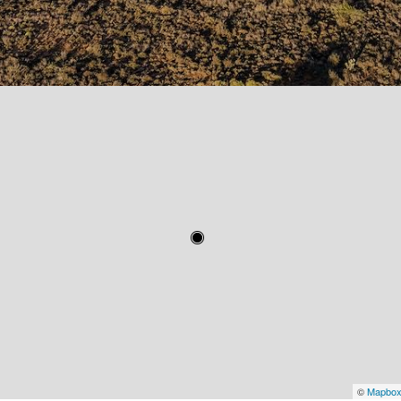
©
Mapbo