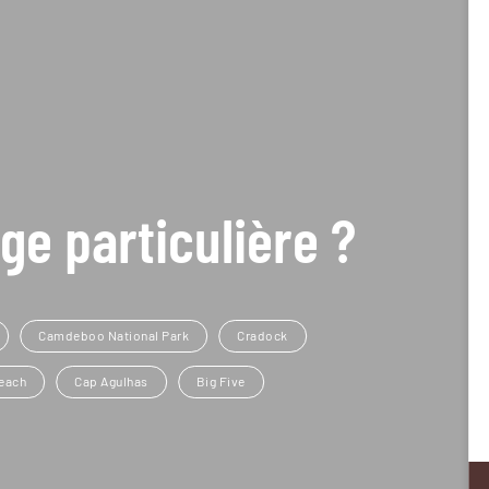
ge particulière ?
Camdeboo National Park
Cradock
each
Cap Agulhas
Big Five