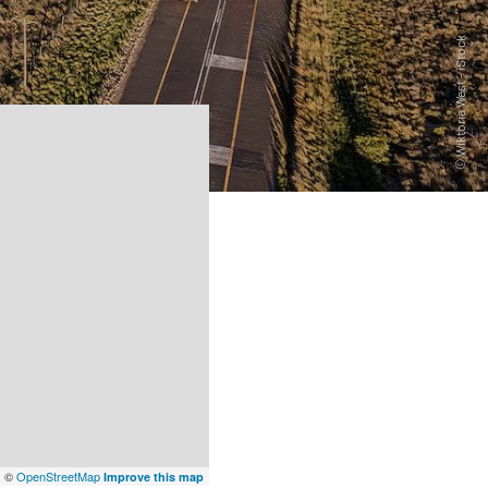
x
©
OpenStreetMap
Improve this map