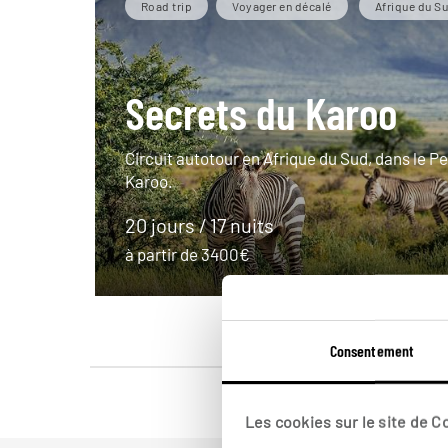
Road trip
Voyager en décalé
Afrique du S
Secrets du Karoo
Circuit autotour en Afrique du Sud, dans le Pe
Karoo.
20 jours / 17 nuits
à partir de 3400€
Consentement
Les cookies sur le site de 