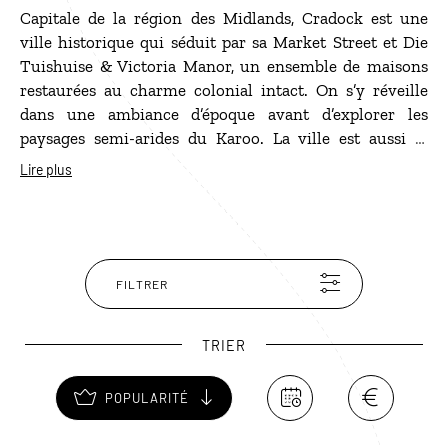
Capitale de la région des Midlands, Cradock est une
ville historique qui séduit par sa Market Street et Die
Tuishuise & Victoria Manor, un ensemble de maisons
restaurées au charme colonial intact. On s’y réveille
dans une ambiance d’époque avant d’explorer les
paysages semi-arides du Karoo. La ville est aussi la
porte d’entrée du Mountain Zebra National Park, à la
Lire plus
recherche d’une faune variée, dont les célèbres et rares
zèbres des montagnes du Cap. À Cradock, on peut
également visiter le musée Schreiner ou savourer un
braai, le barbecue local, dans l’une des auberges.
FILTRER
TRIER
POPULARITÉ