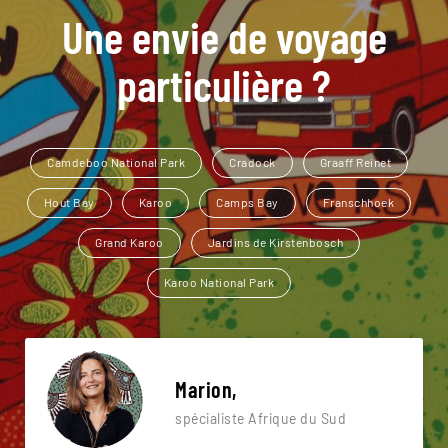
Une envie de voyage
particulière ?
Camdeboo National Park
Cradock
Graaff Reinet
Hout Bay
Karoo
Camps Bay
Franschhoek
Grand Karoo
Jardins de Kirstenbosch
Karoo National Park
Marion,
spécialiste Afrique du Sud