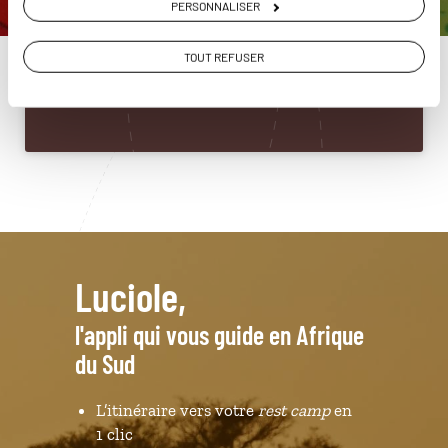
PERSONNALISER
du Sud
01 53 10 97 61
TOUT REFUSER
Du lundi au samedi de 09h30 à 18h30
Luciole,
l'appli qui vous guide en Afrique
du Sud
L’itinéraire vers votre
rest camp
en
1 clic