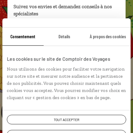
Suivez vos envies et demandez conseils à nos
spécialistes
Ils sauront organiser votre itinéraire au plus
près de vos envies et de la réalité du pays.
Consentement
Détails
À propos des cookies
Échangez en face à face ou depuis nos studios
connectés en agence, mais aussi par email ou
téléphone.
Les cookies sur le site de Comptoir des Voyages
Vous gardez le même interlocuteur avant,
Nous utilisons des cookies pour faciliter votre navigation
pendant et après votre voyage.
sur notre site et mesurer notre audience et la pertinence
de nos publicités. Vous pouvez choisir maintenant quels
cookies vous acceptez. Vous pourrez modifier vos choix en
cliquant sur « gestion des cookies » en bas de page.
DEMANDER UN DEVIS
TOUT ACCEPTER
ou
Construisez votre voyage avec un spécialiste Afrique